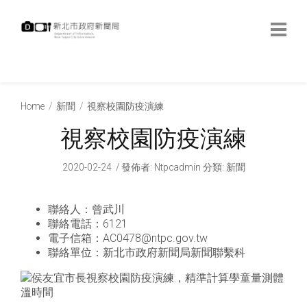
跳
到
主
要
內
:::
容
:::
Home
新聞
視察校園防疫演練
視察校園防疫演練
2020-02-24
發佈者
:
Ntpcadmin
分類:
新聞
聯絡人：曾武川
聯絡電話：6121
電子信箱：AC0478@ntpc.gov.tw
聯絡單位：新北市政府新聞局新聞聯繫科