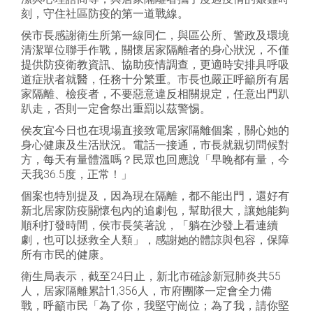
刻，守住社區防疫的第一道戰線。
侯市長感謝衛生所第一線同仁，與區公所、警政及環境
清潔單位聯手作戰，關懷居家隔離者的身心狀況，不僅
提供防疫衛教資訊、協助疫情調查，更適時安排具呼吸
道症狀者就醫，任務十分繁重。市長也嚴正呼籲所有居
家隔離、檢疫者，不要惡意違反相關規定，任意出門趴
趴走，否則一定會祭出重罰以茲警惕。
侯友宜今日也在現場直接致電居家隔離個案，關心她的
身心健康及生活狀況。電話一接通，市長就親切問候對
方，每天有量體溫嗎？民眾也回應說「早晚都有量，今
天我36.5度，正常！」
個案也特別提及，因為現在隔離，都不能出門，還好有
新北居家防疫關懷包內的追劇包，幫助很大，讓她能夠
順利打發時間，侯市長笑著說，「躺在沙發上看連續
劇，也可以拯救全人類」，感謝她的體諒與包容，保障
所有市民的健康。
衛生局表示，截至24日止，新北市確診新冠肺炎共55
人，居家隔離累計1,356人，市府團隊一定會全力備
戰，呼籲市民「為了你，我堅守崗位；為了我，請你堅