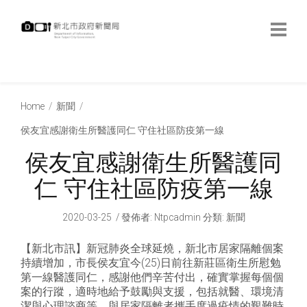
跳
到
主
要
內
:::
容
:::
Home
新聞
侯友宜感謝衛生所醫護同仁 守住社區防疫第一線
侯友宜感謝衛生所醫護同
仁 守住社區防疫第一線
2020-03-25
發佈者
:
Ntpcadmin
分類:
新聞
【新北市訊】新冠肺炎全球延燒，新北市居家隔離個案
持續增加，市長侯友宜今(25)日前往新莊區衛生所慰勉
第一線醫護同仁，感謝他們辛苦付出，確實掌握每個個
案的行蹤，適時地給予鼓勵與支援，包括就醫、環境清
潔與心理諮商等，與居家隔離者攜手度過疫情的艱難時