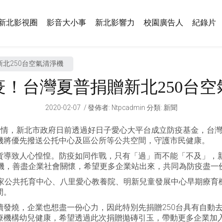
新北影視圈
影音大小事
新北影響力
校園廣告人
紀錄片
北250台空氣清淨機
疫！台灣夏普捐贈新北250台空
2020-02-07
發佈者
:
Ntpcadmin
分類:
新聞
疫情，新北市政府日前透過好日子愛心大平台成立防疫基金，台灣夏
機將優先撥送公托中心及區公所等公共空間，守護市民健康。
貨導致人心惶惶。防疫如同作戰，只有「過」而不能「不及」，
清淨機，善盡企業社會關懷，希望更多企業站出來，共同為防疫盡一
家公共托育中心、八里愛心教養院、明新兒童發展中心早期療育
間。
續發燒，企業也想盡一份心力，因此特別先捐贈250台具有自動
療機構幼兒健康，希望透過此次捐贈拋磚引玉，帶動更多企業加