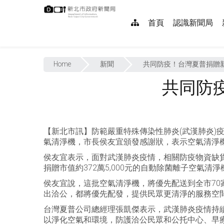
跳
:::
到
網
首頁
認識新聞局
主
要
站
內
:::
導
容
Home
新聞
共同防疫！台灣夏普捐贈新
覽
共同防
【新北市訊】防範嚴重特殊傳染性肺炎(武漢肺炎)
氣清淨機，市長侯友宜頒發感謝狀，表示空氣清淨
侯友宜表示，面對武漢肺炎疫情，相關防疫物資缺
捐贈市值約372萬5,000元的自動除菌離子空氣
侯友宜說，這批空氣清淨機，將優先配送到全市70
出洽公，都將優先配發，提供民眾更清淨的服務空
台灣夏普公司總經理張凱傑表示，武漢肺炎疫情持
以淨化空氣和環境，防護洽公民眾和公托中心、早