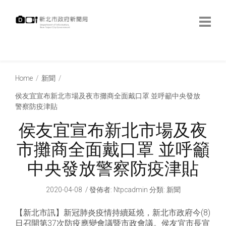
跳
到
主
要
內
:::
容
:::
Home
新聞
侯友宜宣布新北市場及夜市攤商全面戴口罩 並呼籲中央發放
警察防疫津貼
侯友宜宣布新北市場及夜
市攤商全面戴口罩 並呼籲
中央發放警察防疫津貼
2020-04-08
發佈者
:
Ntpcadmin
分類:
新聞
【新北市訊】新冠肺炎疫情持續延燒，新北市政府今(8)
日召開第37次防疫應變會議暨市政會議。侯友宜市長宣