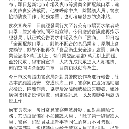
布，即日起新北市市場及夜市等攤商全面配戴口罩，違
者將依食安法裁罰。他並呼籲中央，除醫護人員，警察
協助防疫工作，勤務繁重，也可考慮發放防疫津貼。
侯友宜表示，日前經發局行文至各公有市場要求業者戴
口罩，並於連假期間不斷宣導。今日應變會議他再指示
經發局，以正式公告要求市場及夜市「攤商」，即日起
「全面配戴口罩」，對於不配合的食品業者，原則上會
先勸導，勸導不聽再依「食品衛生安全法」處罰，無商
業登記者3萬元以上，有商業登記者處6萬元以上罰鍰。
至於民眾，經市府宣導，大約九成民眾進入人潮擁擠、
封閉空間均會配戴口罩，目前仍以勸導為主。
今日市政會議由警察局針對員警防疫作為進行報告，除
基本的維護治安、交通秩序工作，警察同仁還須協助居
家檢疫、隔離作業、協尋居家隔離或檢疫失聯者、確診
病例接觸史疫情調查、偵處假訊息，以及協辦各局處防
疫工作。
侯市長表示，每日常見警察奔波身影，面對高風險任
務，其防疫配備卻不如醫護人員，「除了第一線醫護人
員，警察、消防員及里幹事等同仁的努力不可忽視」，
他深表感謝，也建請中央給予警察人員加勤津貼，提升