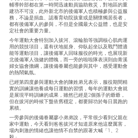
輔導幹部都在第一時間迅速動員協助救災，對地區的重
建功不可沒，此外新北市的後備軍人也積極參與公益服
務，不論是捐血、認養育幼院孩童或是關懷獨居長者，
都有後備軍人的參與，不但是全國最大公益體，也是安
定社會的重要力量。
今年運動大會特別加入拔河、滾輪胎等強調核心肌肉運
用的競技項目，還有伏地挺身、仰臥起坐以及戰鬥體適
能等運動項目，讓後備軍人回味服役的時光，也展現新
北後備軍人強健的體魄，而一旁的啦啦隊表演則由青溪
婦女協會擔綱，讓後備眷屬也能參與其中，感受運動會
的熱鬧氣氛。
已經第四度參與運動大會的陳姓弟兄表示，服役期間精
實的訓練讓他養成每日運動的習慣，每年的運動大會就
是展現平時訓練的成果，雖然已經是2個孫子的爺爺，
但在拔河的時候下盤依舊穩定，都要歸功於每日晨跑的
累積。
一旁參與的後備眷屬廖小弟弟說，平常很少看到父親在
家中運動，今天看到爸爸拔河才知道原來他這麼厲害，
場內刺激的情緒也讓他情不自禁的跟著大喊「1、2
殺」。