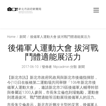
跳
到
主
要
內
:::
容
:::
Home
新聞
後備軍人運動大會 拔河戰鬥體適能展活力
後備軍人運動大會 拔河戰
鬥體適能展活力
2017-06-10
發佈者
:
Ntpcadmin
分類:
新聞
【新北市訊】新北市政府民政局與新北市後備指揮部，
今(10)日在板橋第二運動場共同舉辦「106年新北市後
備軍人運動大會」，邀請新北市29區後備軍人輔導幹部
與眷屬近1300人參與，市長朱立倫也到場勉勵，運動會
則透過拔河、戰鬥體適能等活動展現後備軍人的活力。
市長朱立倫表示，新北市近幾次大型的災害，後備軍人