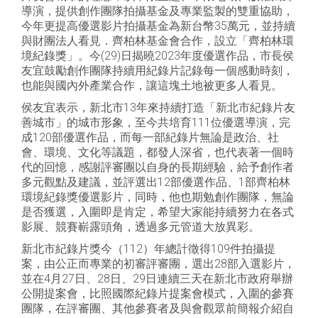
導演，提供創作團隊拍攝基金及專業監製的雙重協助，
今年更提高優選影片拍攝基金為新台幣35萬元，並持續
與財團法人看見．齊柏林基金會合作，設立「齊柏林環
境紀錄獎」。今(29)日揭曉2023年度優選作品，市長侯
友宜鼓勵創作團隊持續用紀錄片記錄每一個感動時刻，
也能與國內外產業合作，讓這塊土地被更多人看見。
侯友宜表示，新北市13年來持續打造「新北市紀錄片友
善城市」的城市形象，至今共培育111位優選導演，完
成120部優選作品，而每一部紀錄片無論是政治、社
會、環境、文化等議題，都發人深省，也代表著一個時
代的回憶，感謝評審團以自身的長期經驗，給予創作者
多元觀點及建議，並評選出12部優選作品、1部齊柏林
環境紀錄獎優選影片，同時，他也期勉創作團隊，無論
是否獲選，入圍即是肯定，希望大家能持續努力在各式
影展、競賽嶄露頭角，透過多元管道大放異彩。
新北市紀錄片獎今（112）年總計徵得109件拍攝提
案，由公正而專業的初審評審團，選出28部入選影片，
並在4月27日、28日、29日連續三天在新北市政府舉辦
公開提案會，比照國際紀錄片提案會模式，入圍的參賽
團隊，在評審團、其他參賽者及與會觀眾前簡報介紹自