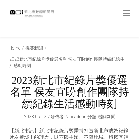
跳
到
主
要
內
:::
容
:::
Home
機關新聞
2023新北市紀錄片獎優選名單 侯友宜盼創作團隊持續紀錄生
活感動時刻
2023新北市紀錄片獎優選
名單 侯友宜盼創作團隊持
續紀錄生活感動時刻
2023-05-02
發佈者
:
Ntpcadmin
分類:
機關新聞
【新北市訊】新北市紀錄片獎秉持打造新北市成為紀錄
片友善城市的理念，以不限主題、不限地域、版權回歸