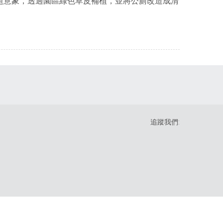
題意象，透過園區綠色草皮補植，並將公廁改造成清
追蹤我們: