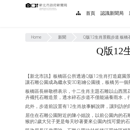
跳
:::
到
網
首頁
認識新聞局
主
要
站
內
:::
導
容
Home
新聞
Q版12生肖景觀步道 板
覽
Q版1
【新北市訊】板橋區公所透過Q版12生肖打造庭園
讓石雕公園成為繼永安3D彩繪公園後，板橋另一個
板橋區長林敬榜表示，十二生肖主題石雕以山西黑花崗
卉襯托石雕造景，透水碎石步道不僅能涵養雨水，
此外，步道前設置有12生肖故事解說牌，讓到訪
居住在石雕公園附近的陳小姐說，以前公園內的石
猴的2歲大兒子更是每天吵著要來公園內找可愛的