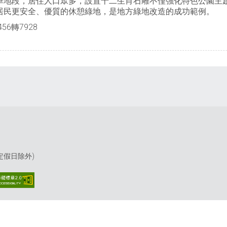
華地段，居住人口眾多，設置十二生肖石雕不僅強化特色公園主
居民更安全、優質的休憩綠地，是地方綠地改造的成功範例。
56轉7928
(國定假日除外)