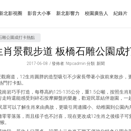
新北影視圈
影音大小事
新北影響力
校園廣告人
紀錄片
橋石雕公園成打卡熱點
2生肖景觀步道 板橋石雕公園成
2017-06-08
發佈者
:
Ntpcadmin
分類:
新聞
景觀廊道，12生肖圓胖的造型吸引不少家長帶著小孩前來散步
熱門打卡點。
岩巧手打造，每尊高約125-135公分，重1.5公噸，按照
行走時還能感受到碎石按摩腳盤的樂趣，歡迎民眾結伴遊園，一
的民眾可以了解生肖來由典故，更吸引周邊國小、幼稚園到公園內
雕零零落落，而且樣子也不討喜，現在更改成12生肖之後樣子可
石猴。