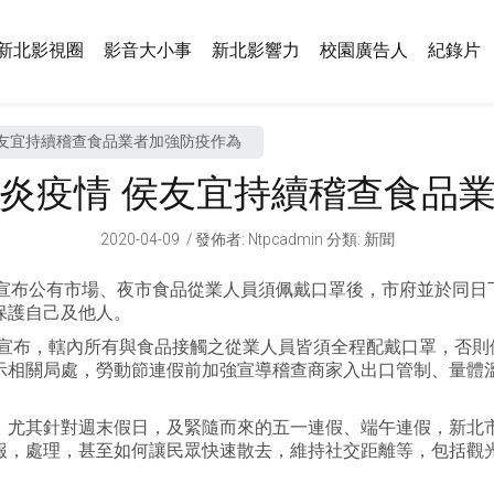
新北影視圈
影音大小事
新北影響力
校園廣告人
紀錄片
侯友宜持續稽查食品業者加強防疫作為
炎疫情 侯友宜持續稽查食品
2020-04-09
發佈者
:
Ntpcadmin
分類:
新聞
日宣布公有市場、夜市食品從業人員須佩戴口罩後，市府並於同日下
保護自己及他人。
議中宣布，轄內所有與食品接觸之從業人員皆須全程配戴口罩，否則
相關局處，勞動節連假前加強宣導稽查商家入出口管制、量體溫
。尤其針對週末假日，及緊隨而來的五一連假、端午連假，新北
報，處理，甚至如何讓民眾快速散去，維持社交距離等，包括觀