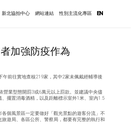
新北協拍中心
網站連結
性別主流化專區
EN
業者加強防疫作為
午前往實地查核219家，其中2家未佩戴經輔導後
依營業型態開罰3或6萬元以上罰款。並建議中央儘
、擺置消毒酒精，以及距離標示室外1米、室內1.5
市各個風景區一定要做好「觀光景點的遊客分流」不
光旅遊局、各區公所、警察局，都要有完整的執行和