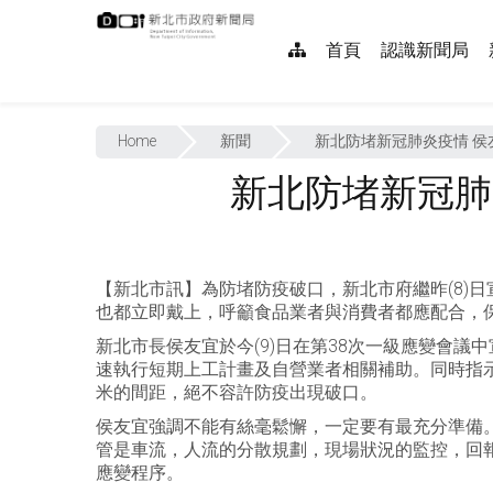
跳
:::
到
網
首頁
認識新聞局
主
要
站
內
:::
導
容
Home
新聞
新北防堵新冠肺炎疫情 
覽
新北防堵新冠肺
【新北市訊】為防堵防疫破口，新北市府繼昨(8)
也都立即戴上，呼籲食品業者與消費者都應配合，
新北市長侯友宜於今(9)日在第38次一級應變會
速執行短期上工計畫及自營業者相關補助。同時指示
米的間距，絕不容許防疫出現破口。
侯友宜強調不能有絲毫鬆懈，一定要有最充分準備
管是車流，人流的分散規劃，現場狀況的監控，回
應變程序。