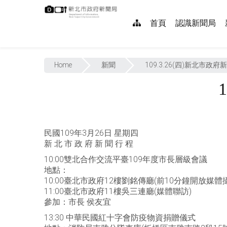
跳
:::
到
網
首頁
認識新聞局
主
要
站
內
:::
導
容
Home
新聞
109.3.26(四)新北市政
覽
民國109年3月26日 星期四
新 北 市 政 府 新 聞 行 程
10:00雙北合作交流平臺109年度市長層級會議
地點：
10:00臺北市政府12樓劉銘傳廳(前10分鐘開放媒體
11:00臺北市政府11樓吳三連廳(媒體聯訪)
參加：市長 侯友宜
13:30 中華民國紅十字會防疫物資捐贈儀式