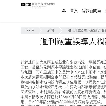
跳
:::
到
網
首頁
認識新聞局
主
要
站
內
:::
導
容
Home
新聞
週刊嚴重誤導人禍釀災 各
覽
週刊嚴重誤導人禍
針對連日超大豪雨造成新北市多處積淹，媒體質疑
工程，甚至能見到原本早該埋進地底的排水箱涵，
能無關，而八里施工中的是污水下水道非雨水下水
本次超大豪雨期間全市81座抽水站皆完成整備，
市轄內各抽水站均設有獨立水位看板、水尺及水位
至於抽水站水情資訊系統，主要為內部展示管理使
民眾查詢，水利局強調在修復前其實有應變措施，
本局水情系統故障已於106年4月28日完成招標，
用，另APP等部分預計於106年6月底前修復完成。