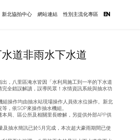
新北協拍中心
網站連結
性別主流化專區
EN
下水道非雨水下水道
指出，八里區淹水皆因「水利局施工到一半的下水道
情完全錯誤解讀，誤導民眾！水情資訊系統與抽水功
機組操作均由抽水站現場操作人員依水位操作。新北
等，依SOP來操作抽水機組。
本局、區公所及相關里長瞭解，另提供外部APP供
雨量及抽水簡訊已於5月完成，本次超大豪雨期間已使