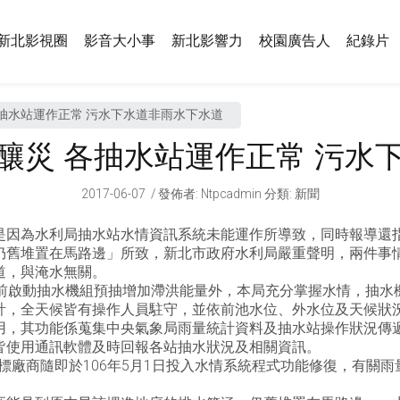
新北影視圈
影音大小事
新北影響力
校園廣告人
紀錄片
抽水站運作正常 污水下水道非雨水下水道
釀災 各抽水站運作正常 污水
2017-06-07
發佈者
:
Ntpcadmin
分類:
新聞
是因為水利局抽水站水情資訊系統未能運作所導致，同時報導還
仍舊堆置在馬路邊」所致，新北市政府水利局嚴重聲明，兩件事
道，與淹水無關。
提前啟動抽水機組預抽增加滯洪能量外，本局充分掌握水情，抽水
計，全天候皆有操作人員駐守，並依前池水位、外水位及天候狀況
用，其功能係蒐集中央氣象局雨量統計資料及抽水站操作狀況傳遞
皆使用通訊軟體及時回報各站抽水狀況及相關資訊。
得標廠商隨即於106年5月1日投入水情系統程式功能修復，有關