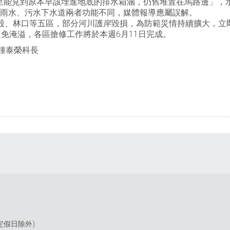
至能見到原本早該埋進地底的排水箱涵，仍舊堆置在馬路邊」，
，雨水、污水下水道兩者功能不同，媒體報導應屬誤解。
股、林口等五區，部分河川護岸毀損，為防範災情持續擴大，立
避免淹溢，各區搶修工作將於本週6月11日完成。
鍾泰榮科長
(國定假日除外)