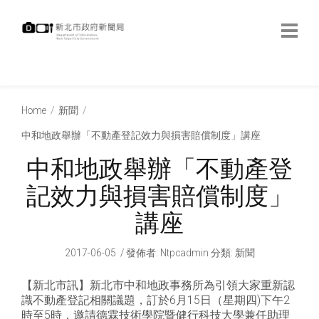
跳
到
主
要
內
:::
容
:::
Home
新聞
中和地政舉辦「不動產登記效力與損害賠償制度」講座
中和地政舉辦「不動產登
記效力與損害賠償制度」
講座
2017-06-05
發佈者
:
Ntpcadmin
分類:
新聞
【新北市訊】新北市中和地政事務所為引領大家重新認
識不動產登記相關議題，訂於6月15日（星期四)下午2
時至5時，邀請德霖技術學院暨健行科技大學兼任助理