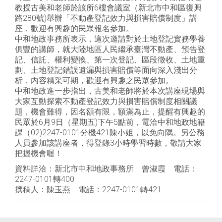
教授古美和老師於該所6樓會議室（新北市中和區復興
路280號)舉辦「不動產登記效力與損害賠償制度」講
座，歡迎有興趣的民眾報名參加。
中和地政事務所表示，這次邀請對於土地登記實務學養
俱豐的講師，就大陸地區人民繼承臺灣不動產、預告登
記、信託、權利變換、第一次登記、區段徵收、土地重
劃、土地登記錯誤遺漏與損害賠償等面向深入淺出分
析，內容精采可期，歡迎有興趣之民眾參加。
中和地政進一步指出，古美和老師將於本次講座現場與
大家互動探索不動產登記效力與損害賠償制度相關議
題，機會難得，因名額有限，額滿為止，提醒有興趣的
民眾於6月9日（星期五)下午5點前，電洽中和地政地籍
課（02)2247-0101分機421陳小姐，以免向隅。另公務
人員參加該講座者，得登錄3小時學習時數，敬請大家
把握機會喔！
資料詳洽：新北市中和地政事務所 曾淑霞 電話：
2247-0101轉400
撰稿人：陳玉燕 電話：2247-0101轉421