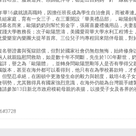
年華16歲就讀高職時，因擔任班長成為學生自治會員，而被牽
共組家庭，育有一女三子，在三重開設「華美禮品部」，歐陽劍
都慕名而來，歐陽奶奶則幫忙剪金字，張羅喜慶禮儀用品，夫妻
實踐大學教務長；次子歐陽慧濤，美國愛荷華大學水利工程博士
北愛樂室內樂團大提琴首席。三位兒子均專程回來陪伴母親，對
復名譽證書與冤獄賠償，但對於國家社會仍無怨無悔，始終修身
人就親臨慰問救助，如是數十年不間斷，先生於100年辭世，
端詳，譽之為「歐陽體」，並轉身問歐陽慧剛等人是否有學得父
腦版本，甚至在海外都可以看得到，他只有在為學校募款時，才
，但堅忍卓絕，在困頓中更激發生命的毅力與韌度，栽培4名子
會弱勢，尤其難得具有國家強烈意識，在海外仍能為台灣親手縫
邀請參加13日新北市政府模範母親的表揚，以接受子女及各界的
#3728