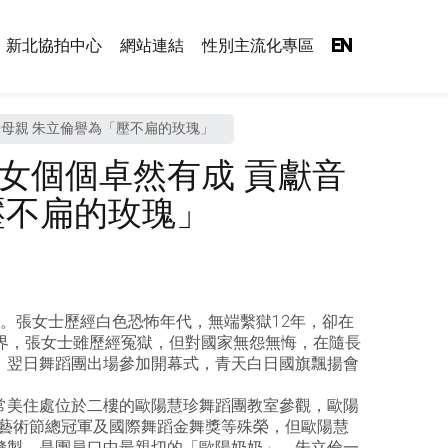
新北協拍中心
網站連結
性別主流化專區
EN
範母親 朱立倫譽為「壓不扁的玫瑰」
女個個卓然有成 貢獻音
壓不扁的玫瑰」
。張女士歷經白色恐怖年代，無端繫獄12年，卻在
界，張女士雖歷經冤獄，但對國家無怨無悔，在隨長
，翌日舞蹈團出場參加開幕式，青天白日國旗飄揚會
常美住處位於二樓的歐陽慧珍舞蹈團教室參觀，歐陽
俗藝術節總冠軍及國際舞蹈金舞獎等殊榮，但歐陽慧
縫製，是團員口中最親切的「歐陽奶奶」，朱立倫一