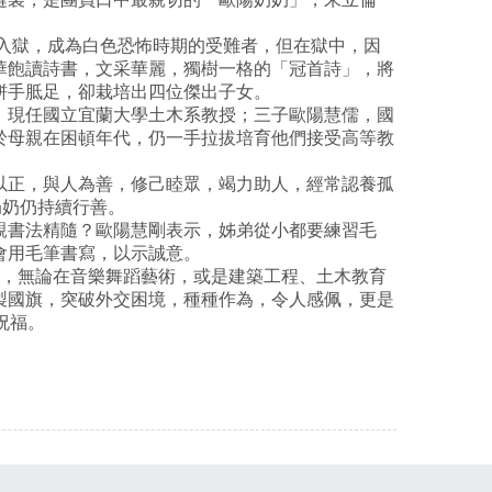
連入獄，成為白色恐怖時期的受難者，但在獄中，因
華飽讀詩書，文采華麗，獨樹一格的「冠首詩」，將
胼手胝足，卻栽培出四位傑出子女。
，現任國立宜蘭大學土木系教授；三子歐陽慧儒，國
於母親在困頓年代，仍一手拉拔培育他們接受高等教
以正，與人為善，修己睦眾，竭力助人，經常認養孤
奶奶仍持續行善。
親書法精隨？歐陽慧剛表示，姊弟從小都要練習毛
會用毛筆書寫，以示誠意。
女，無論在音樂舞蹈藝術，或是建築工程、土木教育
製國旗，突破外交困境，種種作為，令人感佩，更是
祝福。