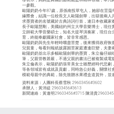
一參觀。
歐陽奶奶今年87歲，原係南投草屯人，她卻在荳蔻
緣際會，結識一位校長文人歐陽劍華，出獄後兩人
求墨寶者的名號藏於古典詩詞行首，連日本收藏家
長子歐陽慧剛，美國紐約州立大學音樂博士，現任
立師範大學音樂碩士，知名大提琴演奏家，現任台
育，終能奉獻國家社會，皆非常感恩。
歐陽奶奶與先生年輕時嚐盡苦楚，後來獲得政府恢
兒貧童，每看到報紙披露困苦家庭遭逢巨變，夫妻兩
歐陽奶奶並出示多幅歐陽劍華的墨寶，朱立倫仔細
筆，父親管教甚嚴，不過父親的書法已被複製成電
朱立倫表示，歐陽奶奶張常美女士雖歷經時代悲劇
等各領域皆有成就及貢獻，同時急公好義，關懷社
模範母親中的典範，除先致贈水果禮盒道賀外，並
資料來源：人團科長蔡雪秋 29603456#3602
承辦人：黃沛緹 29603456#3613
新聞連絡：黃逢明29603456#3715 陳清貴29603456