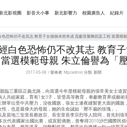
新北影視圈
影音大小事
新北影響力
校園廣告人
紀錄片
色恐怖仍不改其志 教育子女個個卓然有成 貢獻音樂舞蹈及工程 當選模
經白色恐怖仍不改其志 教育子
 當選模範母親 朱立倫譽為「
2017-05-08
發佈者
:
Ntpcadmin
分類:
新聞
地親臨三重區正義北路，向當選今年度模範母親的張常美女士道賀
兩人共組家庭，育有1女3子，皆受高等教育，奉獻教育界或藝術
主辦單位受中共壓力，沒收國旗，張女士連夜縫製更大面的國旗
女性，也是最偉大的母親，她的生命誠如「壓不扁的玫瑰」。
以及當地三安里長蔡政宗、長安里長李宗烈等人陪同，首先到張
多次代表國家出國比賽，或宣慰僑胞，曾奪得2010沙巴國際民
舞台布景、服裝道具、頭飾配件等，都是出自媽媽一針一線親手