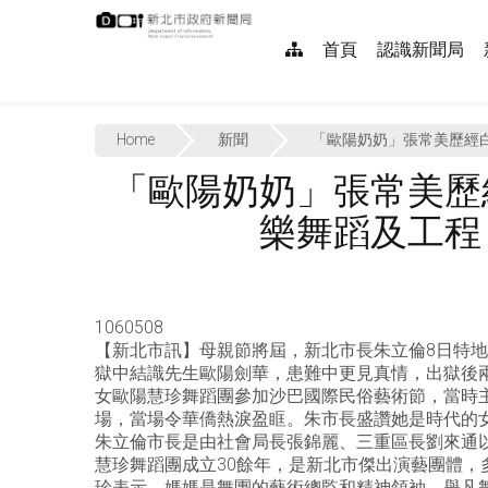
跳
:::
到
網
首頁
認識新聞局
主
要
站
內
:::
導
容
Home
新聞
「歐陽奶奶」張常美歷經白
覽
「歐陽奶奶」張常美歷
樂舞蹈及工程
1060508
【新北市訊】母親節將屆，新北市長朱立倫8日特
獄中結識先生歐陽劍華，患難中更見真情，出獄後
女歐陽慧珍舞蹈團參加沙巴國際民俗藝術節，當時
場，當場令華僑熱淚盈眶。朱市長盛讚她是時代的
朱立倫市長是由社會局長張錦麗、三重區長劉來通
慧珍舞蹈團成立30餘年，是新北市傑出演藝團體，
珍表示，媽媽是舞團的藝術總監和精神領袖，舉凡