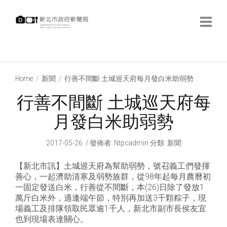
跳
到
主
要
內
:::
容
:::
Home
新聞
行善不間斷 土城巡天府每月發白米助弱勢
行善不間斷 土城巡天府每
月發白米助弱勢
2017-05-26
發佈者
:
Ntpcadmin
分類:
新聞
【新北市訊】土城巡天府為幫助弱勢，號召義工們發揮
善心，一起濟助清寒及弱勢族群，從98年起每月農曆初
一固定發送白米，行善從不間斷，本(26)日除了發放1
萬斤白米外，適逢端午節，特別再加送3千顆粽子，現
場義工及排隊領取民眾逾1千人，新北市副市長侯友宜
也到現場表達關心。