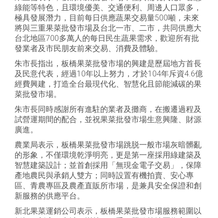
綠能等特色，且環境優美、交通便利、周邊人口眾多，
極具發展潛力，目前每日供應蔬果交易量500噸，未來
將與三重果菜批發市場及台北一市、二市，共同供應大
台北地區700多萬人的每日民生蔬果需求，歡迎所有批
發業者及市民朋友前來交易、消費及體驗。
朱市長指出，板橋果菜批發市場的興建是歷屆地方首長
及民意代表，經過10年以上努力，才於104年斥資4.6億
經費興建，打造全台最現代化、智慧化且節能減碳的果
菜批發市場。
朱市長同時感謝所有進駐的業者及攤商，在搬遷過程及
試營運期間的配合，並祝果菜批發市場生意興隆、財源
廣進。
農業局表示，板橋果菜批發市場跳脱一般市場灰暗髒亂
的形象，不僅環境乾淨明亮，更是第一座採用綠建築及
智慧建築設計；並首創採用「無現金電子交易」，保障
產地農民與承銷人雙方；同時設置有機拍賣、安心專
區、青農專區及農產直販所市場，是兼具安全保證和創
新服務的供應平台。
新北果菜運銷公司表示，板橋果菜批發市場服務範圍以