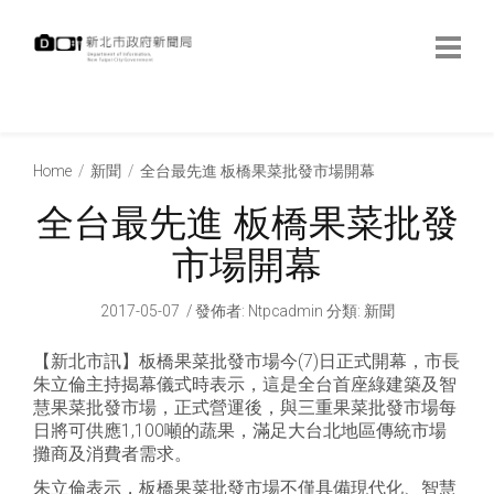
跳
到
主
要
內
:::
容
:::
Home
新聞
全台最先進 板橋果菜批發市場開幕
全台最先進 板橋果菜批發
市場開幕
2017-05-07
發佈者
:
Ntpcadmin
分類:
新聞
【新北市訊】板橋果菜批發市場今(7)日正式開幕，市長
朱立倫主持揭幕儀式時表示，這是全台首座綠建築及智
慧果菜批發市場，正式營運後，與三重果菜批發市場每
日將可供應1,100噸的蔬果，滿足大台北地區傳統市場
攤商及消費者需求。
朱立倫表示，板橋果菜批發市場不僅具備現代化、智慧