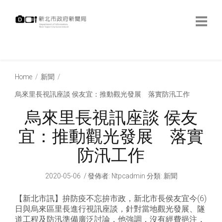
跳
到
主
要
內
:::
容
:::
Home
新聞
烏來里長視訊座談 侯友宜：推動觀光發展 落實防汛工作
烏來里長視訊座談 侯友
宜：推動觀光發展 落實
防汛工作
2020-05-06
發佈者
:
Ntpcadmin
分類:
新聞
【新北市訊】拚防疫不忘拚市政，新北市長侯友宜今(6)
日與烏來區里長進行視訊座談，針對當地觀光發展、隧
道工程及防汛準備廣泛討論，他強調，沒有經費挹注，