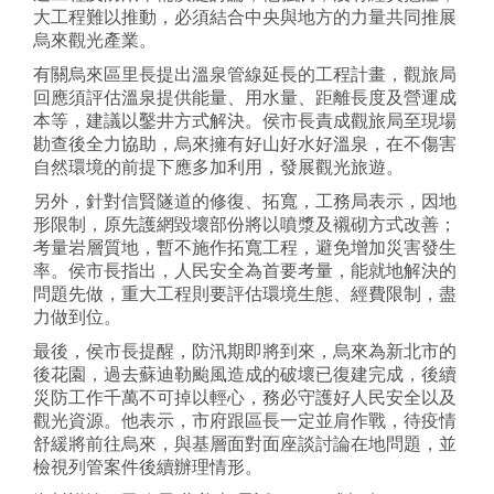
大工程難以推動，必須結合中央與地方的力量共同推展
烏來觀光產業。
有關烏來區里長提出溫泉管線延長的工程計畫，觀旅局
回應須評估溫泉提供能量、用水量、距離長度及營運成
本等，建議以鑿井方式解決。侯市長責成觀旅局至現場
勘查後全力協助，烏來擁有好山好水好溫泉，在不傷害
自然環境的前提下應多加利用，發展觀光旅遊。
另外，針對信賢隧道的修復、拓寬，工務局表示，因地
形限制，原先護網毀壞部份將以噴漿及襯砌方式改善；
考量岩層質地，暫不施作拓寬工程，避免增加災害發生
率。侯市長指出，人民安全為首要考量，能就地解決的
問題先做，重大工程則要評估環境生態、經費限制，盡
力做到位。
最後，侯市長提醒，防汛期即將到來，烏來為新北市的
後花園，過去蘇迪勒颱風造成的破壞已復建完成，後續
災防工作千萬不可掉以輕心，務必守護好人民安全以及
觀光資源。他表示，市府跟區長一定並肩作戰，待疫情
舒緩將前往烏來，與基層面對面座談討論在地問題，並
檢視列管案件後續辦理情形。