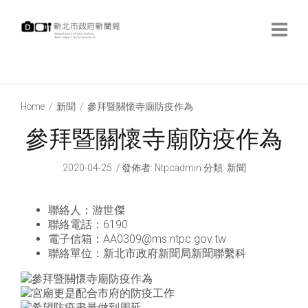
跳
到
主
要
內
:::
容
:::
Home
新聞
參拜暨關懷寺廟防疫作為
參拜暨關懷寺廟防疫作為
2020-04-25
發佈者
:
Ntpcadmin
分類:
新聞
聯絡人：游世傑
聯絡電話：6190
電子信箱：AA0309@ms.ntpc.gov.tw
聯絡單位：新北市政府新聞局新聞聯繫科