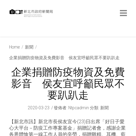
跳
到
主
要
內
:::
容
:::
Home
新聞
企業捐贈防疫物資及免費影音 侯友宜呼籲民眾不要趴趴走
企業捐贈防疫物資及免費
影音 侯友宜呼籲民眾不
要趴趴走
2020-03-23
發佈者
:
Ntpcadmin
分類:
新聞
【新北市訊】新北市長侯友宜今(23)日出席「好日子愛
心大平台－防疫工作專案基金」捐贈記者會，感謝企業
各界體恤第一線工作人員的辛勞，捐贈雞精、耳機、藍