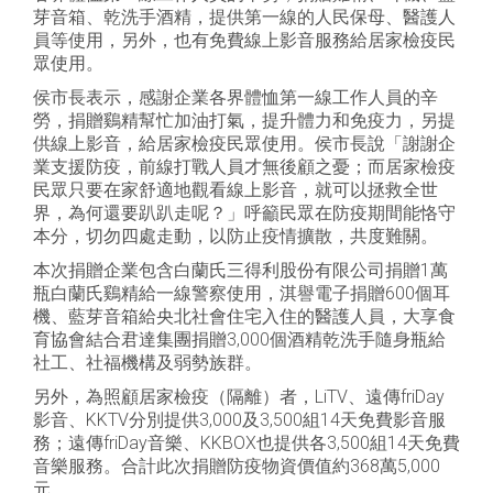
芽音箱、乾洗手酒精，提供第一線的人民保母、醫護人
員等使用，另外，也有免費線上影音服務給居家檢疫民
眾使用。
侯市長表示，感謝企業各界體恤第一線工作人員的辛
勞，捐贈鷄精幫忙加油打氣，提升體力和免疫力，另提
供線上影音，給居家檢疫民眾使用。侯市長說「謝謝企
業支援防疫，前線打戰人員才無後顧之憂；而居家檢疫
民眾只要在家舒適地觀看線上影音，就可以拯救全世
界，為何還要趴趴走呢？」呼籲民眾在防疫期間能恪守
本分，切勿四處走動，以防止疫情擴散，共度難關。
本次捐贈企業包含白蘭氏三得利股份有限公司捐贈1萬
瓶白蘭氏鷄精給一線警察使用，淇譽電子捐贈600個耳
機、藍芽音箱給央北社會住宅入住的醫護人員，大享食
育協會結合君達集團捐贈3,000個酒精乾洗手隨身瓶給
社工、社福機構及弱勢族群。
另外，為照顧居家檢疫（隔離）者，LiTV、遠傳friDay
影音、KKTV分別提供3,000及3,500組14天免費影音服
務；遠傳friDay音樂、KKBOX也提供各3,500組14天免費
音樂服務。合計此次捐贈防疫物資價值約368萬5,000
元。