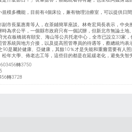
小規模多機能，目前有4個床位，兼有物理治療室，可以提供日
副市長葉惠青等人，在茶鋪簡單座談。林奇宏局長表示，中央推
辦時為求公平，一個縣市政府只有一個試辦，但新北市無論土地
府光在板橋就有頤安、海山等公共托老中心，全市已設立33家，
照管系統與地方介接，以及提高照管專員的待遇等，蔡總統均表
之90是屬於健康、亞健康，其餘10％才是失能和重癱需要有人照
、松年大學、佈老志工等，這些目的都是在延緩老化，避免失智
3456轉3750
5
56轉3728