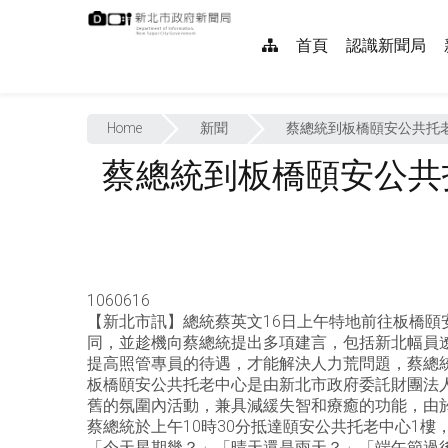
跳
:::
到
網
首頁
認識新聞局
主
要
站
內
:::
導
容
Home
新聞
蔡總統到板橋頤安公共托老
覽
蔡總統到板橋頤安公共
1060616
【新北市訊】總統蔡英文16日上午特地前往板橋
同，並趁機向蔡總統提出多項建言，包括新北幅員
提高照管專員的待遇，才能解決人力荒問題，蔡總
板橋頤安公共托老中心是由新北市政府委託財團法
舊的氛圍內活動，兼具減緩失智和療癒的功能，由於
蔡總統於上午10時30分抵達頤安公共托老中心1
「今天星期幾？」「晴天還是雨天？」「端午節過