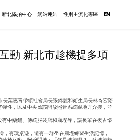
新北協拍中心
網站連結
性別主流化專區
EN
互動 新北市趁機提多項
市長葉惠青帶領社會局長張錦麗和衛生局長林奇宏陪
有彈性，以及中央應該開放照管系統跟地方介接，並
設有中藥鋪、傳統服裝店和廟埕等，讓長輩在復古懷
身操，有玩桌遊，還有一群坐在廟埕練習生活記憶，
的藤椅互動，阿嬤問她：「你是總統啊？」蔡總統頻