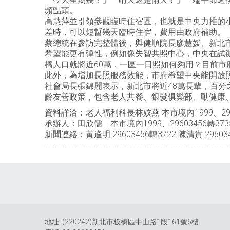
頻點頭。
高慧萍並引領參觀臨時住宿區，也就是中央力推的
差時，可以短暫幾天臨時住宿，費用由政府補助。
蔡總統在參訪完整體後，與健順院長廖慧媛、新北市
希望能更有彈性，例如像失智共照中心，中央在試
橋人口就將近60萬，一區一日照如何夠用？目前市
此外，為增加長照服務效能，市府希望中央能開放
社會局長張錦麗表示，新北市將近48萬長輩，百分
齡友善政策，包含老人共餐、銀髮俱樂部、動健康
資料詳洽：老人福利科長林妏燕 本市境內1999、2960
承辦人：田欣儒 本市境內1999、29603456轉373
新聞連絡：黃逢明 29603456轉3722 陳清貴 296034
地址: (220242)新北市板橋區中山路1段161號6樓