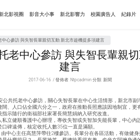
新北影視圈
影音大小事
新北影響力
校園廣告人
紀錄片
中心參訪 與失智長輩親切互動 新北市趁機提多項建言
托老中心參訪 與失智長輩親切
建言
2017-06-16
發佈者
:
Ntpcadmin
分類:
新聞
頤安公共托老中心參訪，關心失智長輩在中心生活情形，新北市副
遼闊、人口佔全國六分之一，政府在推動長照應該因地制宜，更
統指示隨行的衛福部社家署長簡慧娟納入研究改進。
人私立健順養護中心辦理，專收失智或失智加失能長輩，中心內
口碑遠傳，核定收托人數35位一直是滿額。
樓，由中心主任高慧萍帶往2樓參訪。長輩分在各區活動，有做健
後是什麼節日？」長輩搶答，蔡總統看得有趣，也坐在阿嬤身邊