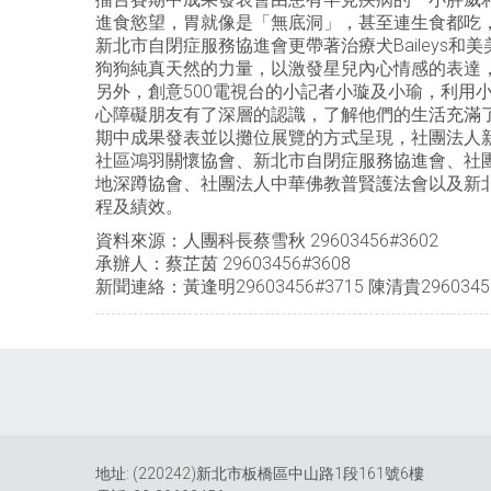
進食慾望，胃就像是「無底洞」，甚至連生食都吃，
新北市自閉症服務協進會更帶著治療犬Bailey
狗狗純真天然的力量，以激發星兒內心情感的表達
另外，創意500電視台的小記者小璇及小瑜，利用
心障礙朋友有了深層的認識，了解他們的生活充滿
期中成果發表並以攤位展覽的方式呈現，社團法人
社區鴻羽關懷協會、新北市自閉症服務協進會、社
地深蹲協會、社團法人中華佛教普賢護法會以及新北
程及績效。
資料來源：人團科長蔡雪秋 29603456#3602
承辦人：蔡芷茵 29603456#3608
新聞連絡：黃逢明29603456#3715 陳清貴29603456
地址: (220242)新北市板橋區中山路1段161號6樓