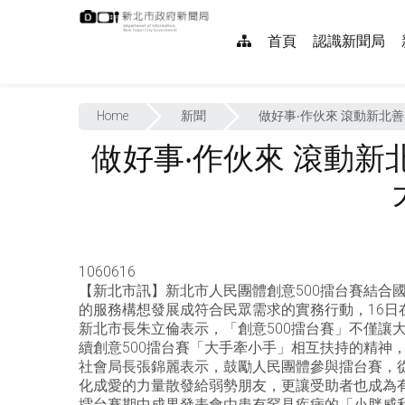
跳
:::
到
網
首頁
認識新聞局
主
要
站
內
:::
導
容
Home
新聞
做好事‧作伙來 滾動新北
覽
做好事‧作伙來 滾動新
1060616
【新北市訊】新北市人民團體創意500擂台賽結合
的服務構想發展成符合民眾需求的實務行動，16日
新北市長朱立倫表示，「創意500擂台賽」不僅
續創意500擂台賽「大手牽小手」相互扶持的精神
社會局長張錦麗表示，鼓勵人民團體參與擂台賽，
化成愛的力量散發給弱勢朋友，更讓受助者也成為
擂台賽期中成果發表會由患有罕見疾病的「小胖威