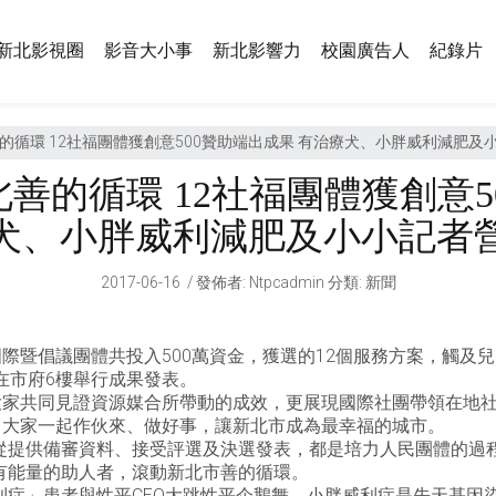
新北影視圈
影音大小事
新北影響力
校園廣告人
紀錄片
善的循環 12社福團體獲創意500贊助端出成果 有治療犬、小胖威利減肥及
北善的循環 12社福團體獲創意5
犬、小胖威利減肥及小小記者
2017-06-16
發佈者
:
Ntpcadmin
分類:
新聞
國際暨倡議團體共投入500萬資金，獲選的12個服務方案，觸及
在市府6樓舉行成果發表。
讓大家共同見證資源媒合所帶動的成效，更展現國際社團帶領在地
，大家一起作伙來、做好事，讓新北市成為最幸福的城市。
從提供備審資料、接受評選及決選發表，都是培力人民團體的過
有能量的助人者，滾動新北市善的循環。
利症」患者與性平CEO大跳性平企鵝舞，小胖威利症是先天基因