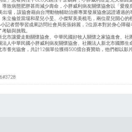
導致病態肥胖甚而減少壽命，小胖威利病友關懷協會以「愛瘦身
s和美美出場，該協會藉由台灣動物輔助治療專業發展協會認證通過
，朱立倫並當場和星兒小旻、小傑幫美美梳毛，兩位星兒開心的
小小記者營學習成果訪問社會局長張錦麗，2位原本對於身心障
了考驗與挑戰。
新北市讓愛走動關懷協會、中華民國好牧人關懷之家協進會、社
團法人中華民國小胖威利病友關懷協會、社團法人新北市國際生
市耆光協會，共計12個單位獲得500擂台賽贊助，他們都以影
#3728