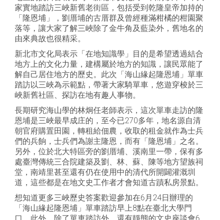
家實地踏訪三峽新舊老街區，包括受到乾隆皇帝加持的
「隆恩埔」，劉厝埔的古厝群及曾經種滿柑橘的柑園聚
落等，讓大家了解三峽除了金牛角及藍染外，舊地名的
由來典故也很精采。
新北市文化局表示「在地知識學」目的是希望透過結合
地方上的文化力量，建構屬於地方的知識，讓民眾能了
解自己居住地方的歷史。此次「海山緣起隆恩埔」單車
踏訪以三峽為示範點，帶著大家騎單車，悠遊穿梭於三
峽新舊社區、探訪在地有趣人事物。
長期研究海山學的林炯任老師表示，這次單車走訪的隆
恩埔是三峽最早成庄的，至今已270多年，地名源自清
朝官府購置田園，轉租給佃農，收取的租金就作為士兵
們的兵餉，士兵們為謝主隆恩，而有「隆恩埔」之名。
另外，位於北大特區旁的劉厝埔、溪南里一帶，保有多
處臺灣傳統三合院建築及劉、林、蘇、陳等地方望族祠
堂，南靖里甚至還有仍在使用中的清代所開闢灌溉圳
道，這些都是在地文史工作者才會知道古蹟私房景點。
想知道更多三峽歷史答案歡迎參加在6月24日辦理的
「海山緣起隆恩埔」單車踏訪早上8點在臺北大學門
口，此外，除了單車踏訪外，還有靜態的文史座談會6