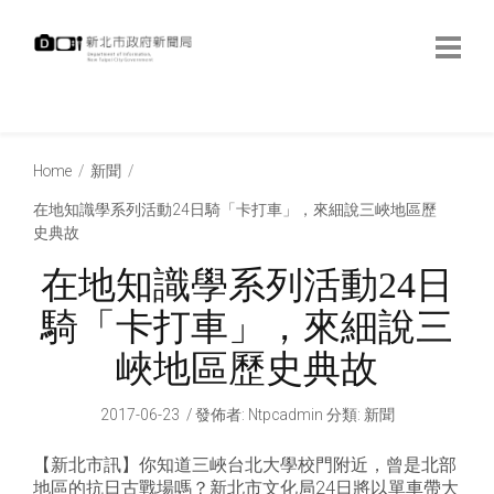
跳
到
主
要
內
:::
容
:::
Home
新聞
在地知識學系列活動24日騎「卡打車」，來細說三峽地區歷
史典故
在地知識學系列活動24日
騎「卡打車」，來細說三
峽地區歷史典故
2017-06-23
發佈者
:
Ntpcadmin
分類:
新聞
【新北市訊】你知道三峽台北大學校門附近，曾是北部
地區的抗日古戰場嗎？新北市文化局24日將以單車帶大