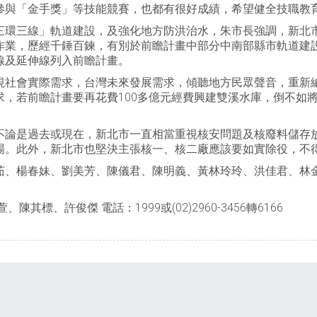
參與「金手獎」等技能競賽，也都有很好成績，希望健全技職教
三環三線」軌道建設，及強化地方防洪治水，朱市長強調，新北
作業，歷經千錘百鍊，有別於前瞻計畫中部分中南部縣市軌道建
線及延伸線列入前瞻計畫。
視社會實際需求，台灣未來發展需求，傾聽地方民眾聲音，重新
求，若前瞻計畫要再花費100多億元經費興建雙溪水庫，倒不如
不論是過去或現在，新北市一直相當重視核安問題及核廢料儲存
場。此外，新北市也堅決主張核一、核二廠應該要如實除役，不
茹、楊春妹、劉美芳、陳儀君、陳明義、黃林玲玲、洪佳君、林
標、許俊傑 電話：1999或(02)2960-3456轉6166