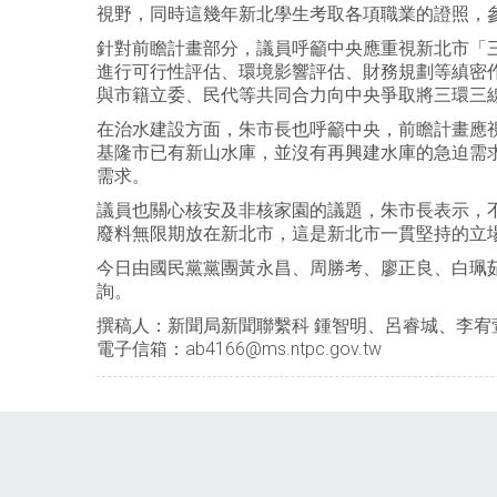
視野，同時這幾年新北學生考取各項職業的證照，
針對前瞻計畫部分，議員呼籲中央應重視新北市「
進行可行性評估、環境影響評估、財務規劃等縝密
與市籍立委、民代等共同合力向中央爭取將三環三
在治水建設方面，朱市長也呼籲中央，前瞻計畫應
基隆市已有新山水庫，並沒有再興建水庫的急迫需
需求。
議員也關心核安及非核家園的議題，朱市長表示，
廢料無限期放在新北市，這是新北市一貫堅持的立
今日由國民黨黨團黃永昌、周勝考、廖正良、白珮
詢。
撰稿人：新聞局新聞聯繫科 鍾智明、呂睿城、李宥萱、陳其
電子信箱：ab4166@ms.ntpc.gov.tw