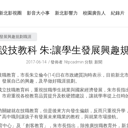
新北影視圈
影音大小事
新北影響力
校園廣告人
紀錄片
生發展興趣規劃職涯
設技教科 朱:讓學生發展興趣
2017-06-14
發佈者
:
Ntpcadmin
分類:
新聞
職教育，市長朱立倫今(14)日在市政總質詢時表示，目前新北
，發展自己的興趣，及早做好職涯規劃。
成立技職教育科，重視技職學生就業與國家經濟發展，朱市長指
，市府重視各校教育品質提升及軟硬體建設，讓就學率從上任時的
功關鍵就在技職教育，但是後來方向發生偏頗，反而只重視升學
了高中職則讓孩子有發展未來職業的教程，與就業市場接軌。
教育中心」及「創客教育」，朱市長指出，除推廣技職教育外，新