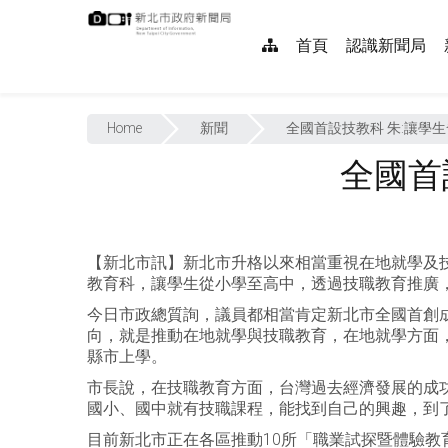
跳
:::
到
網
首頁
認識新聞局
主
要
站
內
:::
導
容
Home
新聞
全國首設技教科 朱:讓學
覽
全國首
【新北市訊】新北市升格以來相當重視在地就學及技
教育科，讓學生從小學至高中，透過技職教育推廣
今日市政總質詢，議員都相當肯定新北市全國首創
向，就是推動在地就學與技職教育，在地就學方面
縣市上學。
市長說，在技職教育方面，台灣過去經濟發展的成
國小、國中就有技職課程，能找到自己的興趣，到
目前新北市正在各區推動10所「職業試探暨體驗