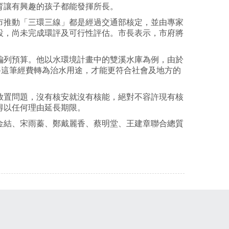
育讓有興趣的孩子都能發揮所長。
市推動「三環三線」都是經過交通部核定，並由專家
設，尚未完成環評及可行性評估。市長表示，市府將
編列預算。他以水環境計畫中的雙溪水庫為例，由於
將這筆經費轉為治水用途，才能更符合社會及地方的
放置問題，沒有核安就沒有核能，絕對不容許現有核
得以任何理由延長期限。
金結、宋雨蓁、鄭戴麗香、蔡明堂、王建章聯合總質