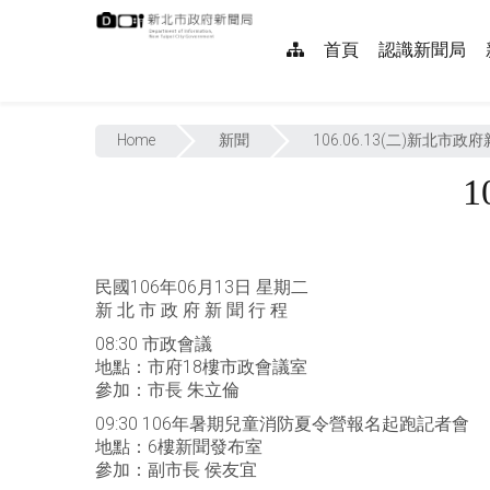
跳
:::
到
網
首頁
認識新聞局
主
要
站
內
:::
導
容
Home
新聞
106.06.13(二)新北市政
覽
1
民國106年06月13日 星期二
新 北 市 政 府 新 聞 行 程
08:30 市政會議
地點：市府18樓市政會議室
參加：市長 朱立倫
09:30 106年暑期兒童消防夏令營報名起跑記者會
地點：6樓新聞發布室
參加：副市長 侯友宜