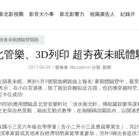
新北影視圈
影音大小事
新北影響力
校園廣告人
紀錄片
超夯夜未眠體驗營開跑
北管樂、3D列印 超夯夜未眠體
2017-06-09
發佈者
:
Ntpcadmin
分類:
新聞
蹟夜未眠」將於6月9號開放網路線上報名! 暑期體驗營中，最
學表示，在小白宮過夜，除了能近距離貼近古蹟，也彷彿穿越時空
卡位成功!
D列印的應用體驗及北管音樂軒社「淡水南北軒」傳統鑼鼓樂等課
文史與自然景觀，藉由互動式教學，在海關碼頭園區內，以開港
三至六年級在學學童 ( 含小二升小三及應屆畢業生 ) ，共計10
清寒家庭或其他來自經濟弱勢家庭學童參加，另外9梯次各提供