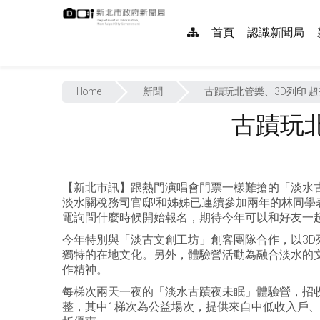
跳
:::
到
網
首頁
認識新聞局
主
要
站
內
:::
導
容
Home
新聞
古蹟玩北管樂、3D列印 
覽
古蹟玩
【新北市訊】跟熱門演唱會門票一樣難搶的「淡水古
淡水關稅務司官邸!和姊姊已連續參加兩年的林同
電詢問什麼時候開始報名，期待今年可以和好友一起
今年特別與「淡古文創工坊」創客團隊合作，以3
獨特的在地文化。另外，體驗營活動為融合淡水的
作精神。
每梯次兩天一夜的「淡水古蹟夜未眠」體驗營，招收國小
整，其中1梯次為公益場次，提供來自中低收入戶、