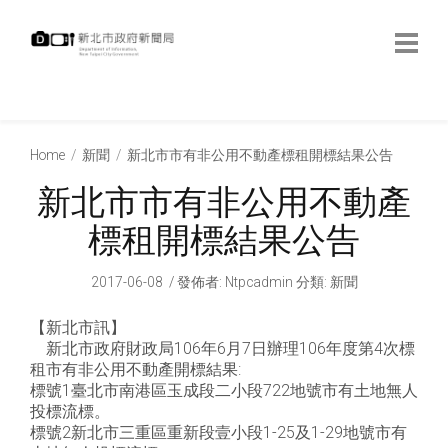
跳
到
主
要
內
:::
容
:::
Home
新聞
新北市市有非公用不動產標租開標結果公告
新北市市有非公用不動產
標租開標結果公告
2017-06-08
發佈者
:
Ntpcadmin
分類:
新聞
【新北市訊】
新北市政府財政局106年6月7日辦理106年度第4次標
租市有非公用不動產開標結果:
標號1臺北市南港區玉成段二小段722地號市有土地無人
投標流標。
標號2新北市三重區重新段壹小段1-25及1-29地號市有