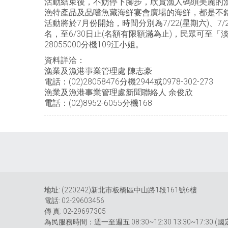
活動結束後，不妨停下腳步，欣賞漁人碼頭美麗的
漁特產品及品嚐魚藏海鮮宴會廣場的海鮮，都是不錯
活動將於7月份開始，時間分別為7/22(星期六)、7/2
名，至6/30日止(名額有限額滿為止)，民眾可至「淡水區漁會
28055000分機109江小姐。
資料詳洽：
漁業及漁港事業管理處 陳志豪
電話：(02)28058476分機2944或0978-302-273
漁業及漁港事業管理處新聞聯絡人 余俊欣
電話：(02)8952-6055分機168
地址: (220242)新北市板橋區中山路1段161號6樓
電話: 02-29603456
傳 真: 02-29697305
為民服務時間：週一至週五 08:30~12:30 13:30~17:30 