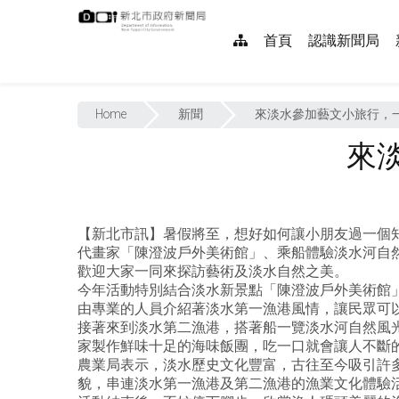
跳
:::
到
網
首頁
認識新聞局
主
要
站
內
:::
導
容
Home
新聞
來淡水參加藝文小旅行，一起
覽
來
【新北市訊】暑假將至，想好如何讓小朋友過一個
代畫家「陳澄波戶外美術館」、乘船體驗淡水河自
歡迎大家一同來探訪藝術及淡水自然之美。
今年活動特別結合淡水新景點「陳澄波戶外美術館
由專業的人員介紹著淡水第一漁港風情，讓民眾可
接著來到淡水第二漁港，搭著船一覽淡水河自然風
家製作鮮味十足的海味飯團，吃一口就會讓人不斷
農業局表示，淡水歷史文化豐富，古往至今吸引許
貌，串連淡水第一漁港及第二漁港的漁業文化體驗