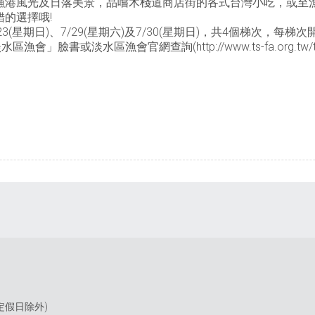
漁港風光及日落美景，品嚐木棧道商店街的各式台灣小吃，或至
的選擇哦!
3(星期日)、7/29(星期六)及7/30(星期日)，共4個梯次，每梯
」臉書或淡水區漁會官網查詢(http://www.ts-fa.org.tw
(國定假日除外)