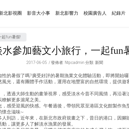
新北影視圈
影音大小事
新北影響力
校園廣告人
紀錄片
fun暑假!
淡水參加藝文小旅行，一起fun暑
2017-06-05
發佈者
:
Ntpcadmin
分類:
新聞
知性的暑假了嗎?廣受好評的暑期漁業文化體驗活動，即將開始囉
然風光，還有團體手作活動，運用在地豐富的自然環境，提供遊
」，透過大師生動的畫筆視界，感受淡水今昔不同風情，再沿著
以瞭解更多滬尾之美。
光，感受迎風的快感。午餐過後，帶領民眾至港區文化館製作魚型
的懷念滋味~
多人到訪，近年來，在新北市政府規畫之下，昔日的港口，因腳
活動，讓更多人了解淡水漁業的發展。