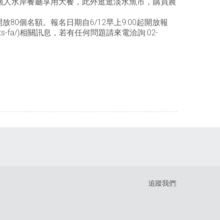
漁人水岸餐廳享用大餐，此外逛逛淡水魚市，購買農
次開放80個名額。報名日期自6/12早上9:00起開放報
/ts-fa/)相關訊息，若有任何問題請來電洽詢:02-
追蹤我們: