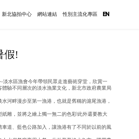
新北協拍中心
網站連結
性別主流化專區
EN
假!
~淡水區漁會今年帶領民眾走進藝術穿堂，欣賞一
客體驗不同層次的淡水漁業文化，新北市政府農業局
淡水河畔漫步至第一漁港，也就是舊稱的滬尾漁港，
紙雕，並將之繪上獨一無二的色彩!此外還要教大
踏車道、藍色公路加入，讓漁港有了不同於以前的風