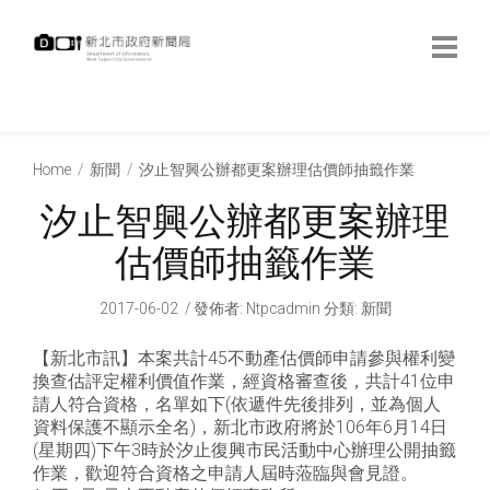
跳
到
主
要
內
:::
容
:::
Home
新聞
汐止智興公辦都更案辦理估價師抽籤作業
汐止智興公辦都更案辦理
估價師抽籤作業
2017-06-02
發佈者
:
Ntpcadmin
分類:
新聞
【新北市訊】本案共計45不動產估價師申請參與權利變
換查估評定權利價值作業，經資格審查後，共計41位申
請人符合資格，名單如下(依遞件先後排列，並為個人
資料保護不顯示全名)，新北市政府將於106年6月14日
(星期四)下午3時於汐止復興市民活動中心辦理公開抽籤
作業，歡迎符合資格之申請人屆時蒞臨與會見證。