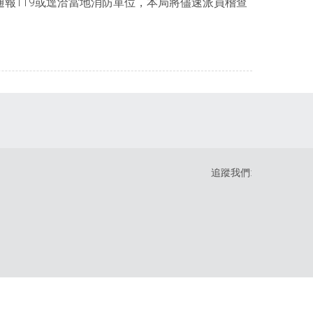
報119或逕洽當地消防單位，本局將儘速派員稽查
追蹤我們: