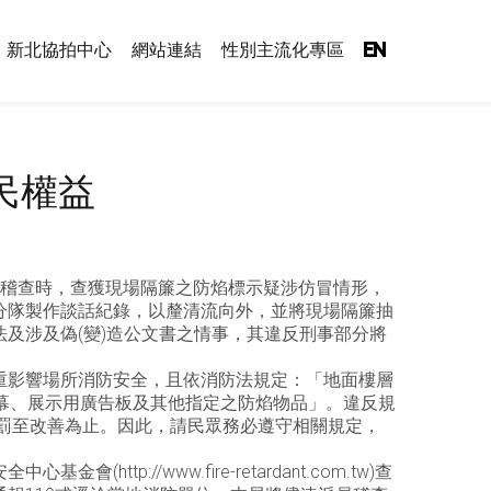
新北協拍中心
網站連結
性別主流化專區
EN
民權益
合稽查時，查獲現場隔簾之防焰標示疑涉仿冒情形，
分隊製作談話紀錄，以釐清流向外，並將現場隔簾抽
及涉及偽(變)造公文書之情事，其違反刑事部分將
重影響場所消防安全，且依消防法規定：「地面樓層
幕、展示用廣告板及其他指定之防焰物品」。違反規
處罰至改善為止。因此，請民眾務必遵守相關規定，
//www.fire-retardant.com.tw)查