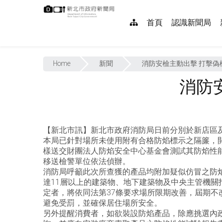
跳
:::
到
網
首頁
認識新聞局
主
要
站
內
:::
導
容
Home
新聞
消防安檢主動出擊 打擊偽
覽
消防
【新北市訊】新北市政府消防局日前分別於新店區
本局已針對場所未使用附有合格防焰標示之隔簾，
樣送交財團法人防焰安全中心基金會測試其防焰性
移送檢警單位依法偵辦。
消防局呼籲此次所查獲的產品均附加疑似仿冒之防
達11層以上的建築物、地下建築物及中央主管機
定者，將依同法第37條要求場所限期改善，屆期不
避免受罰，並確保居住場所安全。
另外提醒消費者，如欲裝設防焰產品，除應挑選內政部消防署認