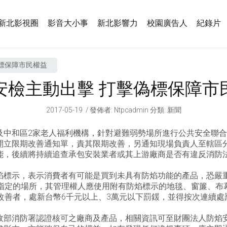
新北影視圈
影音大小事
新北影響力
校園廣告人
紀錄片
標保障市民權益
安檢主動出擊 打擊偽標保障市
2017-05-19
發佈者
:
Ntpcadmin
分類:
新聞
及中和區2家老人福利機構，針對避難弱勢場所進行公共安全聯
開立限期改善通知單，責其限期改善，另通知現場負責人至轄區
能，後續將持續追查承包安裝業者或其上游廠商是否有違反消防法
焰標示，表示消費者有可能是買到未具有防焰功能的產品，恐嚴
關指定的場所，其管理權人應使用附有防焰標示的地毯、窗簾、布
改善者，處新台幣6千元以上、3萬元以下罰鍰，並得按次連續
證核可之廠商及產品，相關資訊可至財團法人防焰安全中心基金會(http: