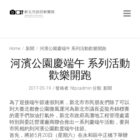
跳
到
主
要
內
:::
容
:::
Home
新聞
河濱公園慶端午 系列活動歡樂開跑
河濱公園慶端午 系列活動
歡樂開跑
2017-05-19
發佈者
:
Ntpcadmin
分類:
新聞
為了迎接端午節連假到來，新北市市民朋友們除了可以
到大臺北都會公園微風運河為新北市議長盃龍舟錦標賽
的選手們加油打氣外，新北市政府高灘地工程管理處還
特別與委託營運廠商聯合推出一系列慶端午活動，要與
市民相約到河濱公園歡度端午佳節。
首先，將於5月20日（星期六）在永和區中正橋下舉辦