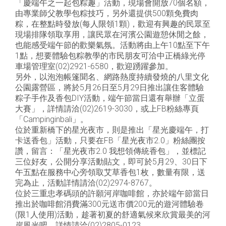
「慶端午之一起包粽趣」活動，現場會開放70個名額，
由專業師父教學包粽技巧，另外還提供500顆免費肉
粽，在整點時發放(每人限領1顆)，歡迎有興趣的民眾至
現場排隊領取享用，讓民眾在河濱公園遊憩休閒之餘，
也能感受端午節的歡樂氣氛。活動將由上午10點至下午
1點，想要體驗包粽教學的市民朋友可洽中正橋綠光停
車場管理室(02)2921-6580，歡迎踴躍參加。
另外，以泡泡帳篷聞名、網路熱度持續發燒的八里文化
公園露營區，將於5月26日至5月29日推出讓住客體驗
粽子手作及香包DIY活動，端午節當日還有舉辦「立蛋
大賽」，詳情請洽(02)2619-3030，或上FB粉絲專頁
「Campinginbali」。
位於重新橋下的星光夜市，則是推出「星光慶端午，打
卡送香包」活動，只要在FB「星光夜市2.0」粉絲團按
讚，留言：「星光夜市2.0 我想領傳統香包」，並標記
三位好友，公開分享活動貼文，即可於5月29、30日下
午五點在服務中心旁領取艾草香包1枚，數量有限，送
完為止，活動詳情請洽(02)2974-8767。
位於三重忠孝碼頭的許願河岸咖啡館，亦於端午節當日
推出於咖啡館消費滿300元送市價200元的遊河體驗卷
(限1人使用)活動，趁著初夏的舒適氣候來欣賞最美的河
岸風光吧，詳情請洽(02)2805-0123。