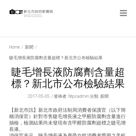
跳
到
主
要
內
:::
容
:::
Home
新聞
睫毛增長液防腐劑含量超標？新北市公布檢驗結果
睫毛增長液防腐劑含量超
標？新北市公布檢驗結果
2017-05-05
發佈者
:
Ntpcadmin
分類:
新聞
【新北巿訊】新北市政府法制局消費者保護官（以下簡
稱消保官）針對市售睫毛增長液之甲醛防腐劑含量進行
抽檢，檢測結果尚未發現有含甲醛防腐劑超標之睫毛增
長液。
消保官表示，睫毛增長液為廣受女性消費者愛用之美粧