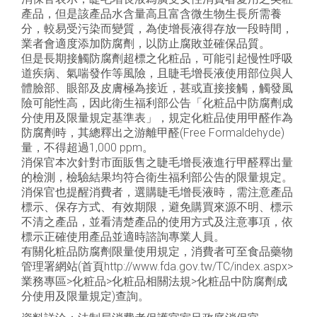
產品，但是該產品水含量高且富含微生物生長所需養
分，較易受污染而變質，為使增長液得存放一段時間，
業者會適度添加防腐劑，以防止腐敗並確保品質。
但是長期接觸防腐劑超標之化粧品，可能引起慢性呼吸
道疾病、氣喘發作等風險，且睫毛增長液使用部位與人
體臉部、眼部及皮膚極為接近，甚或直接接觸，觸發風
險可能性高，因此衛生福利部公告「化粧品中防腐劑成
分使用及限量規定基準表」，規定化粧品使用甲醛作為
防腐劑時，其總釋出之游離甲醛(Free Formaldehyde)
量，不得超過1,000 ppm。
消保官本次針對市面販售之睫毛增長液進行甲醛釋出量
的檢測，檢驗結果均符合衛生福利部公告的限量規定。
消保官也提醒消費者，選購睫毛增長液時，需注意產品
標示、保存方式、有效期限，避免購買來源不明、標示
不清之產品，並看清楚產品的使用方式及注意事項，依
標示正確使用產品並適時諮詢專業人員。
有關化粧品防腐劑限量使用規定，消費者可至食品藥物
管理署網站(首頁http://www.fda.gov.tw/TC/index.aspx>
業務專區>化粧品>化粧品相關法規>化粧品中防腐劑成
分使用及限量規定)查詢。