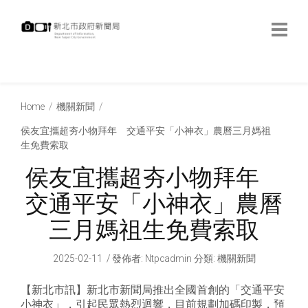
跳
到
主
要
內
:::
容
:::
Home
機關新聞
侯友宜攜超夯小物拜年 交通平安「小神衣」農曆三月媽祖
生免費索取
侯友宜攜超夯小物拜年
交通平安「小神衣」農曆
三月媽祖生免費索取
2025-02-11
發佈者
:
Ntpcadmin
分類:
機關新聞
【新北市訊】新北市新聞局推出全國首創的「交通平安
小神衣」，引起民眾熱烈迴響，目前規劃加碼印製，預