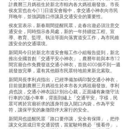
計農曆三月媽祖生於新北市轄內各大媽祖廟發放。市長
侯友宜也在今(11)日道安會報中，拿交通小神衣向市民
拜晚年，並強調路口停讓及交通安全的重要性。
侯友宜表示，新春期間提醒民眾，走春出遊必須注意交
通安全，同時指示各局處，新的一年持續從工程、宣
導、教育、監理、執法等面向落實道安工作，為市民維
護安全的交通環境。
新聞局今日於新北市道安會報工作小組報告提到，新北
推出全國首創「交通平安小神衣」，農曆年前與本市12
間宮廟合作免費發送交通小神衣，首批4000個不到一週
就發放完畢，還有其他縣市民眾特地前來新北索取。
新聞局長李利貞指出，已經準備加碼印製交通小神衣，
目前規劃農曆三月媽祖生於本市各大媽祖廟發放。李利
貞也說，交通小神衣設計別出心裁，正面繡有象徵守法
行車的Q版小車車，背面則繡上「交通平安」字樣，民
眾可將於宮廟祈求的護身符放入開口內袋，作為平安
符，讓保平安的象徵陪伴大家行的安全。
新聞局也提醒民眾「路口要停讓，安全有保障」，把停
讓文化當成日常交通習慣，當駕駛時務必「慢看停」，