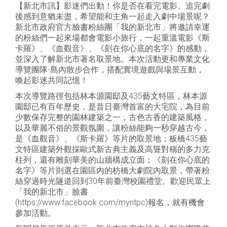
【新北市訊】影迷們出動！你是否在看完電影、追完劇
後感到意猶未盡，希望能和主角一起走入劇中場景呢？
新北市政府官方臉書粉絲團「我的新北市」將邀請幸運
的粉絲們一起來場都會電影小旅行，一起重溫電影《斯
卡羅》、《血觀音》、《刻在你心底的名字》的感動，
並深入了解新北市著名取景地。本次活動更和專業文化
導覽團隊-島內散步合作，搭配實境遊戲與場景互動，
喚起影迷共同記憶！
本次導覽路徑包括林本源園邸及435藝文特區，林本源
園邸已有百年歷史，是昔日臺灣首富的大宅院，為目前
少數保存完整的園林建築之一，古色古香的建築風格，
以及華麗不俗的景觀氛圍，讓粉絲能夠一秒穿越古今，
是《血觀音》、《斯卡羅》等片的取景地；板橋435藝
文特區建築外觀採歐式新古典主義及高聳對稱的多力克
柱列，還有雕刻華美的山牆構成立面；《刻在你心底的
名字》等片則選在園區內的枋橋大劇院內取景，帶著粉
絲穿過時光隧道回到30年前臺灣校園禮堂。歡迎民眾上
「我的新北市」臉書
(https://www.facebook.com/myntpc)報名，就有機會
參加活動。