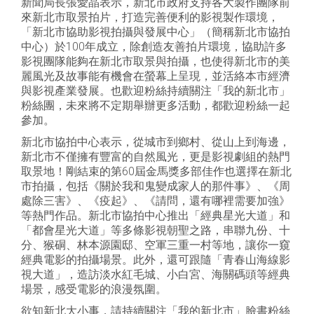
新聞局長張愛晶表示，新北市政府支持各大製作團隊前
來新北市取景拍片，打造完善便利的影視製作環境，
「新北市協助影視拍攝與發展中心」（簡稱新北市協拍
中心）於100年成立，除創造友善拍片環境，協助許多
影視團隊能夠在新北市取景與拍攝，也使得新北市的美
麗風光及故事能有機會在螢幕上呈現，並活絡本市經濟
與影視產業發展。也歡迎粉絲持續關注「我的新北市」
粉絲團，未來將不定期舉辦更多活動，都歡迎粉絲一起
參加。
新北市協拍中心表示，從城市到鄉村、從山上到海邊，
新北市不僅擁有豐富的自然風光，更是影視劇組的熱門
取景地！剛結束的第60屆金馬獎多部佳作也選擇在新北
市拍攝，包括《關於我和鬼變成家人的那件事》、《周
處除三害》、《疫起》、《請問，還有哪裡需要加強》
等熱門作品。新北市協拍中心推出「經典星光大道」和
「都會星光大道」等多條影視朝聖之路，串聯九份、十
分、猴硐、林本源園邸、空軍三重一村等地，讓你一窺
經典電影的拍攝場景。此外，還可跟隨「青春山海線影
視大道」，造訪淡水紅毛城、小白宮、海關碼頭等經典
場景，感受電影的浪漫氛圍。
欲知新北大小事，請持續關注「我的新北市」臉書粉絲