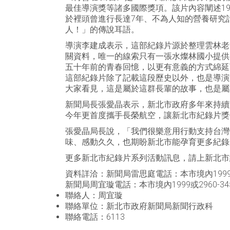
最佳導演獎等諸多國際獎項。該片內容闡述1
於裡頭曾進行長達7年、不為人知的營養研究
人！」的傳說耳語。
導演李建成表示，這部紀錄片源於整理雲林老
關資料，唯一的線索只有一張水燦林國小提供
五十年前的青春回憶，以更有意義的方式綿延
這部紀錄片除了記載這段歷史以外，也是導演
大家看見，這是屬於這群長輩的故事，也是屬
新聞局長張愛晶表示，新北市政府多年來持續
今年更首度攜手長榮航空，讓新北市紀錄片獎
張愛晶局長說，「我們很樂意用行動支持台灣
味、感動久久，也期盼新北市能孕育更多紀錄
更多新北市紀錄片系列活動訊息，請上新北市紀錄片系
資料詳洽：新聞局雷思庭電話：本市境內1999或29
新聞局周宜璇電話：本市境內1999或2960-345
聯絡人：
周宜璇
聯絡單位：
新北市政府新聞局新聞行政科
聯絡電話：
6113