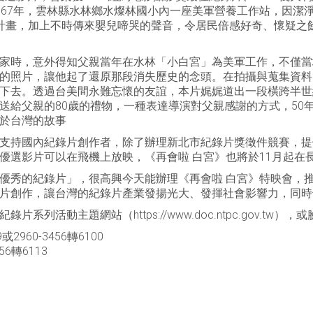
967年，雲林縣水林鄉水燦林國小內一座美軍營養工作站，因潔
計畫，加上不時傳來嬰兒啼哭的聲音，令居民倍感好奇、懷疑之
家時，意外得知父親當年在水林「小白宮」為美軍工作，不僅當
的照片，讓他起了還原那段消失歷史的念頭。在拍攝與蒐集資料
下去。透過台美間永難忘懷的友誼，本片娓娓道出一段橫跨半世
送給父親的80歲的禮物，一種表達導演對父親感謝的方式，50年
於台灣的故事
支持國內紀錄片創作者，除了辦理新北市紀錄片獎徵件競賽，提
優選影片可以在飛機上放映，《再會啦 白宮》也將於11月起在
優秀的紀錄片」，很高興今天能辦理《再會啦 白宮》特映會，
片創作，讓台灣的紀錄片產業發揚光大、發揮社會影響力，同時
列活動主題網站（https://www.doc.ntpc.gov.tw
60-3456轉6100
6轉6113