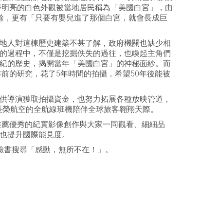
淨明亮的白色外觀被當地居民稱為「美國白宮」，由
餘，更有「只要有嬰兒進了那個白宮，就會長成巨
地人對這棟歷史建築不甚了解，政府機關也缺少相
的過程中，不僅是挖掘佚失的過往，也喚起主角們
紀的歷史，揭開當年「美國白宮」的神秘面紗。而
前的研究，花了5年時間的拍攝，希望50年後能被
供導演獲取拍攝資金，也努力拓展各種放映管道，
長榮航空的全航線班機陪伴全球旅客翱翔天際。
推薦優秀的紀實影像創作與大家一同觀看、細細品
也提升國際能見度。
），或臉書搜尋「感動，無所不在！」。