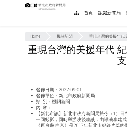
跳
:::
到
網
首頁
認識新聞局
主
要
站
內
:::
導
容
Home
機關新聞
重現台灣的美援年代 
覽
重現台灣的美援年代 
支
發佈日期：
2022-09-01
發佈單位：
新北市政府新聞局
類 別：
機關新聞
內 容：
【新北市訊】新北市政府新聞局於今（1）日
一同觀影，同時舉辦映後座談，由導演李建成
《再會啦 白宮》是2017年新北市紀錄片獎的