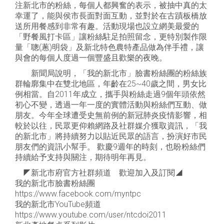
注新北市的粉絲，每個人都興奮的表示，被抽中真的太
幸運了，能與侯市長面對面互動，並對於在古蹟板橋放
送所用餐感到非常有趣。活動現場也設立網美最愛的
「野餐風打卡區」讓粉絲駐足拍照留念，更特別製作限
量「聰(蔥)明袋」及新北特色農特產品做為伴手禮，讓
與會的每個人度過一個豐盛且歡樂的夜晚。
新聞局說明，「我的新北市」臉書粉絲團的粉絲族
群輪廓集中在雙北地區，年齡在25~40歲之間，男女比
例相當。自2011年成立，攜手與粉絲走過9個年頭依然
初心不變，透過一年一度的實體活動與粉絲們互動、做
朋友。今年全球遭受史無前例的新冠肺炎疫情影響，相
較於以往，民眾更仰賴網路及社群媒介獲取資訊，「我
的新北市」將持續努力以貼近民眾的語言，扮演好市民
朋友們的資訊小幫手。 歡慶9週年的時刻，也盼粉絲們
持續給予支持與關注，期待明年再見。
◤新北市府官方社群頻道 歡迎加入及訂閱◢
我的新北市臉書粉絲團
https://www.facebook.com/myntpc
我的新北市YouTube頻道
https://www.youtube.com/user/ntcdoi2011