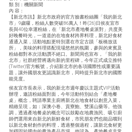
類 別：機關新聞
內 容：
【新北市訊】新北市政府的官方臉書粉絲團「我的新北
市」9歲囉，粉絲人數突破86萬人！昨(26)日侯友宜市
長與40位幸運粉絲，在「新北市產地餐桌派對」共度美
好晚餐時光，一道道的在地食材跨界料理，新北好食材
通通入菜，活動地點更特別選在市定古蹟「板橋放送
所」，美味的料理搭配現場悠然的氛圍，參與的來賓及
粉絲都對本次活動讚不絕口。新聞局也宣布，「我的新
北市」社群經營將邁向新的里程碑，今年正式成立推特
(Twitter)官方帳號，介紹新北市的各項國際性或重要議
題，讓外國朋友更認識新北市，同時提升新北市的國際
能見度。
侯友宜市長表示，我的新北市週年慶以主題式VIP活動
辦理，邀請粉絲面對面，今年活動特別結合「產地餐
桌」概念，聘請專業主廚將新北在地食材以創意入菜，
精緻呈現，如：深澳小卷、貢寮鮑、雙溪山藥等。他強
調，透過產地餐桌的概念可以鼓勵在地農漁民、吸引廚
師們選用來自新北的新鮮食材，市民朋友們也能品嚐到
以新北食材創作的料理，透過整個過程，讓新北食材更
加穩固於國內的農漁產品市場。他認為，產地餐桌非常