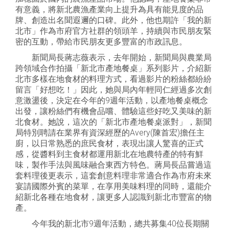
有意義，將新北農漁產業向上提升為具有能見度的品
牌、創造出名聞遐邇的口碑。此外，他也期許「我的新
北市」作為市府官方社群的領頭羊，持續與市民朋友緊
密的互動，帶給市民朋友更多豐富的市政訊息。
新聞局長蔣志薇表示，去年開始，新聞局與農業局
跨領域合作拍攝「新北市產地餐桌」系列影片，介紹新
北市多樣在地食材的料理方式，看過影片的粉絲都紛紛
留言「好想吃！」因此，她與局內年輕同仁經過多次創
意激盪後，決定在今年的9週年活動，以產地餐桌概念
出發，讓粉絲們有機會品嚐、體驗這些好吃又美味的新
北食材。她說，這次的「新北市產地餐桌派對」，新聞
局特別聘請在業界有資深經歷的Avery(陳首宏)擔任主
廚，以日常熟悉的庶民食材，表現出讓人驚喜的正式
感，從醬料到主食材都運用新北在地農特產的特有鮮
味，製作手法與風味融合東西方特色。蔣局長品嘗過這
套料理後更表示，這套創意料理非常適合作為市府未來
宴請國際外賓的菜單，在享用美味料理的同時，還能介
紹新北各種在地食材，讓更多人認識到新北市豐富的物
產。
今年我的新北市9週年活動，總共募集40位長期關