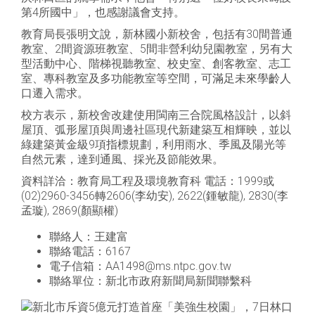
第4所國中」，也感謝議會支持。
教育局長張明文說，新林國小新校舍，包括有30間普通
教室、2間資源班教室、5間非營利幼兒園教室，另有大
型活動中心、階梯視聽教室、校史室、創客教室、志工
室、專科教室及多功能教室等空間，可滿足未來學齡人
口遷入需求。
校方表示，新校舍改建使用閩南三合院風格設計，以斜
屋頂、弧形屋頂與周邊社區現代新建築互相輝映，並以
綠建築黃金級9項指標規劃，利用雨水、季風及陽光等
自然元素，達到通風、採光及節能效果。
資料詳洽：教育局工程及環境教育科 電話：1999或
(02)2960-3456轉2606(李幼安), 2622(鍾敏龍), 2830(李
孟璇), 2869(顏顯權)
聯絡人：王建富
聯絡電話：6167
電子信箱：AA1498@ms.ntpc.gov.tw
聯絡單位：新北市政府新聞局新聞聯繫科