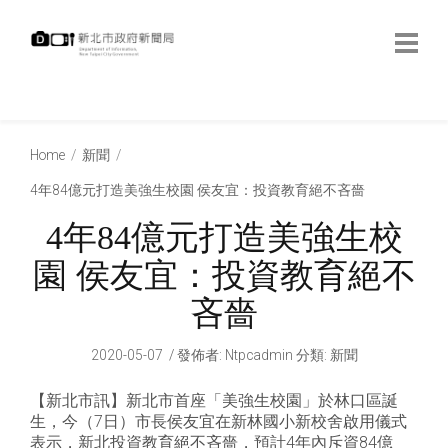
跳
到
主
要
內
:::
容
:::
Home
新聞
4年84億元打造美強生校園 侯友宜：投資教育絕不吝嗇
4年84億元打造美強生校
園 侯友宜：投資教育絕不
吝嗇
2020-05-07
發佈者
:
Ntpcadmin
分類:
新聞
【新北市訊】新北市首座「美強生校園」於林口區誕
生，今（7日）市長侯友宜在新林國小新校舍啟用儀式
表示，新北投資教育絕不吝嗇，預計4年內斥資84億