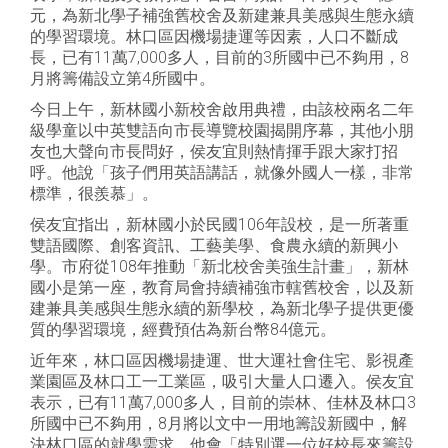
元，為新北學子補強舊校舍及新建兼具美感與生態永續
的學習環境。林口區因機場捷運等因素，人口不斷成
長，已有11萬7,000多人，目前的3所國中已不夠用，8
月將籌備設立第4所國中。
今日上午，新林國小新校舍啟用典禮，由該校兩名二年
級學童以中英雙語向市長導覽校園揭開序幕，其他小朋
友也大聲向市長問好，侯友宜則熱情揮手跟大家打招
呼。他說「孩子們用英語講話，就像外國人一樣，非常
標準，很羨慕」。
侯友宜指出，新林國小於民國106年設校，是一所著重
雙語國際、創客資訊、工藝美學、食農永續的新興小
學。市府從108年推動「新北校舍美強生計畫」，新林
國小是第一座，教育局會持續補強市轄舊校舍，以及新
建兼具美感與生態永續的新學校，為新北學子提供更優
質的學習環境，經費預估為新台幣84億元。
近年來，林口區因機場捷運、世大運社會住宅、影視產
業園區及林口工一工業區，吸引大量人口遷入。侯友宜
表示，已有11萬7,000多人，目前的崇林、佳林及林口3
所國中已不夠用，8月將以文中一用地籌設新國中，解
決林口區的就學需求，他會「特別選一位好校長來籌設