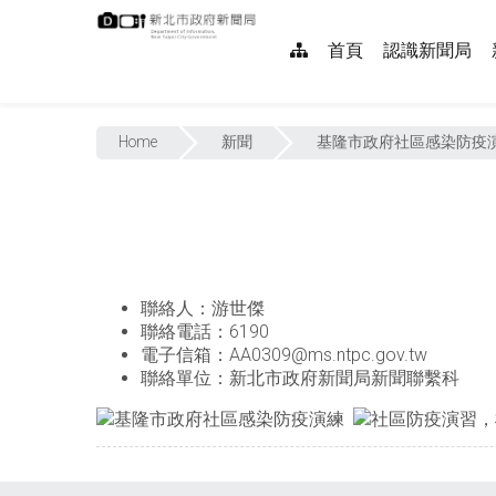
跳
:::
到
網
首頁
認識新聞局
主
要
站
內
:::
導
容
Home
新聞
基隆市政府社區感染防疫
覽
聯絡人：游世傑
聯絡電話：6190
電子信箱：AA0309@ms.ntpc.gov.tw
聯絡單位：新北市政府新聞局新聞聯繫科