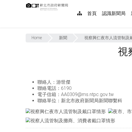
跳
:::
到
網
首頁
認識新聞局
主
要
站
內
:::
導
容
Home
新聞
視察興仁夜市人流管制及
覽
視
聯絡人：游世傑
聯絡電話：6190
電子信箱：AA0309@ms.ntpc.gov.tw
聯絡單位：新北市政府新聞局新聞聯繫科