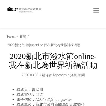
跳
到
主
要
內
:::
容
:::
Home
新聞
2020新北市潑水節online-我在新北為世界祈福活動
2020新北市潑水節online-
我在新北為世界祈福活動
2020-03-30
發佈者
:
Ntpcadmin
分類:
新聞
聯絡人：曾武川
聯絡電話：6121
電子信箱：AC0478@ntpc.gov.tw
聯絡單位：新北市政府新聞局新聞聯繫科