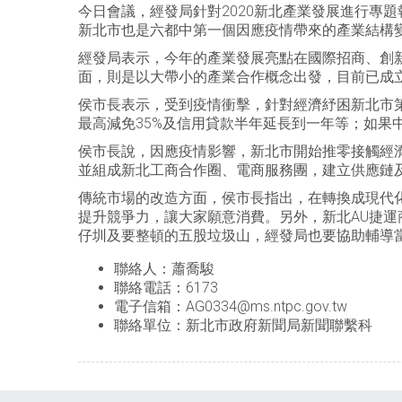
今日會議，經發局針對2020新北產業發展進行專
新北市也是六都中第一個因應疫情帶來的產業結構
經發局表示，今年的產業發展亮點在國際招商、創
面，則是以大帶小的產業合作概念出發，目前已成
侯市長表示，受到疫情衝擊，針對經濟紓困新北市
最高減免35%及信用貸款半年延長到一年等；如
侯市長說，因應疫情影響，新北市開始推零接觸經
並組成新北工商合作圈、電商服務團，建立供應鏈
傳統市場的改造方面，侯市長指出，在轉換成現代
提升競爭力，讓大家願意消費。另外，新北AU捷
仔圳及要整頓的五股垃圾山，經發局也要協助輔導
聯絡人：蕭喬駿
聯絡電話：6173
電子信箱：AG0334@ms.ntpc.gov.tw
聯絡單位：新北市政府新聞局新聞聯繫科