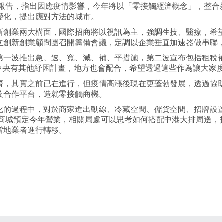
題報告，指出因應疫情影響，今年將以「零接觸經濟概念」，整
變化，提出應對方法的城市。
新創業兩大構面，國際招商將以視訊為主，強調生技、醫療，希
立創新創業顧問團召開籌備會議，定調以企業垂直加速器做串聯
第一波推出急、速、寬、減、補、平措施，第二波宣布包括租稅補
果中央有其他紓困計畫，地方也會配合，希望透過這些作為讓大家
濟，其實之前已在進行，但疫情高漲後現在更蓬勃發展，透過協助
及合作平台，造就零接觸商機。
化的過程中，對於商家進出動線、冷藏空間、儲貨空間、招牌設
運商城預定今年營業，相關局處可以思考如何搭配中港大排周邊，
當地業者進行轉移。