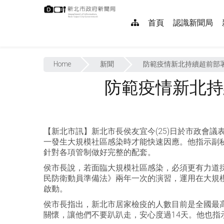
跳
:::
到
網
首頁
認識新聞局
主
要
站
內
:::
導
容
Home
新聞
防範疫情新北持續超前部
覽
防範疫情新北持
【新北市訊】新北市長侯友宜今(25)日於市政會
一發生大規模社區感染時才能快速因應。他指示副
針對各項管制做好完整的配套。
侯市長說，若面臨大規模社區感染，必須更有力道
民防衛動員準備法》兩年一次的演習，運用在大規
啟動。
侯市長指出，新北市居家檢疫的人數目前是全國最高
關懷，讓他們不要趴趴走，安心度過14天。他也