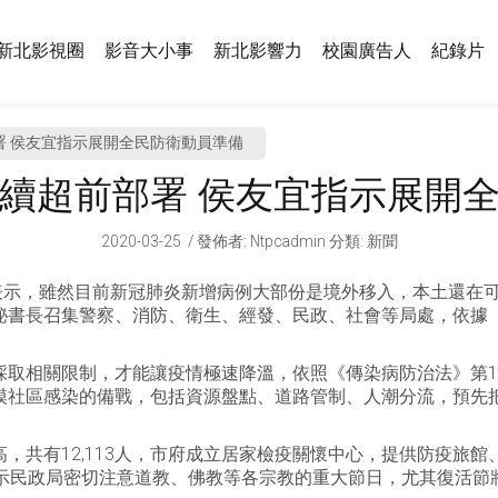
新北影視圈
影音大小事
新北影響力
校園廣告人
紀錄片
署 侯友宜指示展開全民防衛動員準備
續超前部署 侯友宜指示展開
2020-03-25
發佈者
:
Ntpcadmin
分類:
新聞
議表示，雖然目前新冠肺炎新增病例大部份是境外移入，本土還在
秘書長召集警察、消防、衛生、經發、民政、社會等局處，依據
採取相關限制，才能讓疫情極速降溫，依照《傳染病防治法》第1
模社區感染的備戰，包括資源盤點、道路管制、人潮分流，預先
，共有12,113人，市府成立居家檢疫關懷中心，提供防疫旅
指示民政局密切注意道教、佛教等各宗教的重大節日，尤其復活節