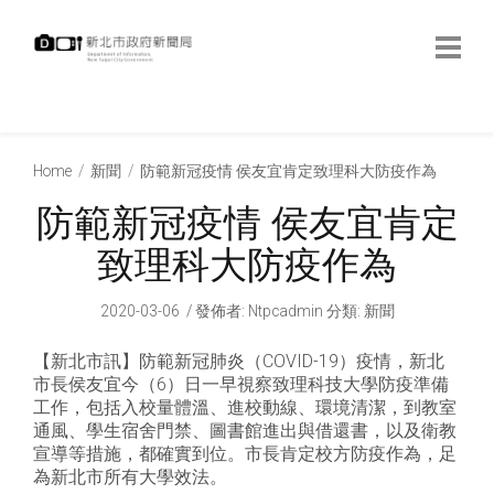
跳
到
主
要
內
:::
容
:::
Home
新聞
防範新冠疫情 侯友宜肯定致理科大防疫作為
防範新冠疫情 侯友宜肯定
致理科大防疫作為
2020-03-06
發佈者
:
Ntpcadmin
分類:
新聞
【新北市訊】防範新冠肺炎（COVID-19）疫情，新北
市長侯友宜今（6）日一早視察致理科技大學防疫準備
工作，包括入校量體溫、進校動線、環境清潔，到教室
通風、學生宿舍門禁、圖書館進出與借還書，以及衛教
宣導等措施，都確實到位。市長肯定校方防疫作為，足
為新北市所有大學效法。