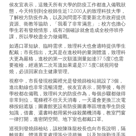
侯友宜表示，這幾天所有大學的防疫工作都進入備戰狀
態，今天特別到全校師生近12,000人的致理科技大學，
了解校方防疫作為，以及詢問需不需要新北市政府提供
資源、衛教等協助，「我看了非常滿意」；校方也擔心
學生若有發燒情形，或有2個確診就會造成全校停班停
課，所以學校盡全力做備戰。
如遇口罩短缺、臨時需求，致理科大也會適時提供學生
配戴；市長指出，尢其是在進校時的量測體溫，致理科
大更為嚴格，進校的第一次額溫測量如達37.5度C也需
要複檢，經過第二次耳溫如果還是37.5度C就視同發
燒，必須回家自主健康管理。
視察中，市長發現校園裡光是發燒篩檢站就設了3個，
進出動線也非常流暢清楚。侯友宜表示，開學後，每所
學校都在備戰，致理科大的防疫作為，每個步驟都做得
非常到位，電梯裡不但天天消毒，一天還會更換三次電
梯按鈕遮版；圖書館更設有防疫圖書專區增進學生防疫
知識，借書、還書時都用紫外線殺菌機消毒，教室門窗
一律打開，進密閉空間、地下室也都戴口罩。
巡視到發燒篩檢站，該校陳珠龍校長也向市長說明，隔
離規劃、體溫異常處理等分流措施，以及加強勤洗手等