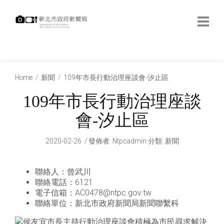
跳
到
主
要
內
:::
容
:::
Home
新聞
109年市長行動治理座談會-汐止區
109年市長行動治理座談
會-汐止區
2020-02-26
發佈者
:
Ntpcadmin
分類:
新聞
聯絡人：曾武川
聯絡電話：6121
電子信箱：AC0478@ntpc.gov.tw
聯絡單位：新北市政府新聞局新聞聯繫科