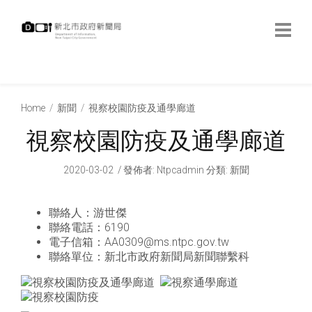
跳
到
主
要
內
:::
容
:::
Home
新聞
視察校園防疫及通學廊道
視察校園防疫及通學廊道
2020-03-02
發佈者
:
Ntpcadmin
分類:
新聞
聯絡人：游世傑
聯絡電話：6190
電子信箱：AA0309@ms.ntpc.gov.tw
聯絡單位：新北市政府新聞局新聞聯繫科