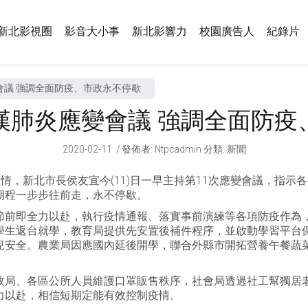
新北影視圈
影音大小事
新北影響力
校園廣告人
紀錄片
會議 強調全面防疫、市政永不停歇
漢肺炎應變會議 強調全面防疫
2020-02-11
發佈者
:
Ntpcadmin
分類:
新聞
疫情，新北市長侯友宜今(11)日一早主持第11次應變會議，指
期程一步步往前走，永不停歇。
節前即全力以赴，執行疫情通報、落實事前演練等各項防疫作為
學生返台就學，教育局提供先安置後補件程序，並啟動學習平台
兒安全。農業局因應國內延後開學，聯合外縣市開拓營養午餐蔬
政局、各區公所人員維護口罩販售秩序，社會局透過社工幫獨居
力以赴，相信短期定能有效控制疫情。