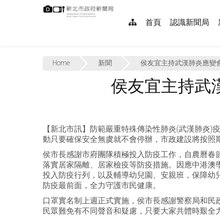
跳
:::
到
網
首頁
認識新聞局
主
要
站
內
:::
導
容
Home
新聞
侯友宜主持武漢肺炎應變
覽
侯友宜主持武
【新北市訊】防範嚴重特殊傳染性肺炎(武漢肺炎)
動只要確保安全無虞就不會停辦，市政建設將按照
侯市長感謝市府團隊積極投入防疫工作，自農曆春
落實居家隔離、居家檢疫等防疫措施。因應中港澳
投入防疫行列，以及輔導幼兒園、安親班，保障幼
防疫最前面，全力守護市民健康。
口罩實名制上週正式實施，侯市長感謝警察局和民
民眾難免有不同聲音和疑慮，只要大家共體時艱全