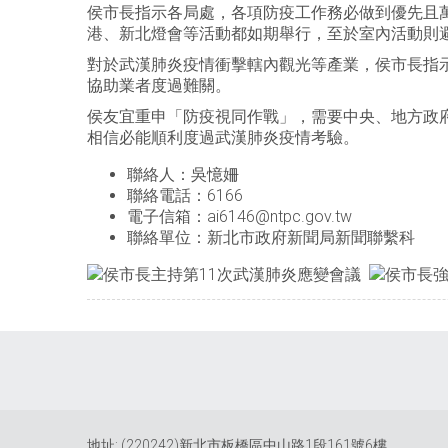
侯市長指示各局處，各項防疫工作務必做到優先且
港、新北燈會等活動都如期舉行，至於室內活動則
對於武漢肺炎疫情衝擊轄內觀光等產業，侯市長指
協助業者度過難關。
侯友宜重申「防疫視同作戰」，需要中央、地方政
相信必能順利度過武漢肺炎疫情考驗。
聯絡人：吳憶姍
聯絡電話：6166
電子信箱：ai6146@ntpc.gov.tw
聯絡單位：新北市政府新聞局新聞聯繫科
地址: (220242)新北市板橋區中山路1段161號6樓