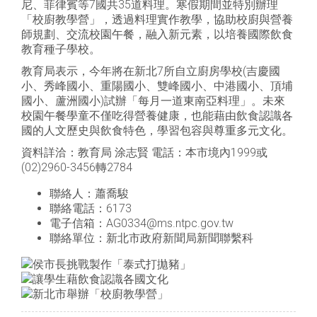
尼、菲律賓等7國共35道料理。寒假期間並特別辦理
「校廚教學營」，透過料理實作教學，協助校廚與營養
師規劃、交流校園午餐，融入新元素，以培養國際飲食
教育種子學校。
教育局表示，今年將在新北7所自立廚房學校(吉慶國
小、秀峰國小、重陽國小、雙峰國小、中港國小、頂埔
國小、蘆洲國小)試辦「每月一道東南亞料理」。未來
校園午餐學童不僅吃得營養健康，也能藉由飲食認識各
國的人文歷史與飲食特色，學習包容與尊重多元文化。
資料詳洽：教育局 涂志賢 電話：本市境內1999或
(02)2960-3456轉2784
聯絡人：蕭喬駿
聯絡電話：6173
電子信箱：AG0334@ms.ntpc.gov.tw
聯絡單位：新北市政府新聞局新聞聯繫科