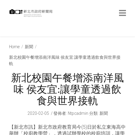
跳
到
主
要
內
:::
容
:::
Home
新聞
新北校園午餐增添南洋風味 侯友宜:讓學童透過飲食與世界接
軌
新北校園午餐增添南洋風
味 侯友宜:讓學童透過飲
食與世界接軌
2020-02-05
發佈者
:
Ntpcadmin
分類:
新聞
【新北市訊】新北市政府教育局今(5)日於私立東海高中
舉辦「校廚教學營」，透過試辦學校的校廚培訓，讓學