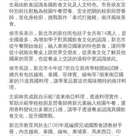
生藉由飲食認識各國飲食文化及人文特色。市長侯友宜
特別前往慰勉為校園午餐營養、安全把關的校廚與營養
師，並化身校廚，挑戰製作「泰式打拋豬」南洋風味美
食。
侯市長表示，新北市的新住民包括子女共有14萬人，是
全國最多，為增加學子對異國飲食文化的認識，新北市
從午餐開始做起，融入東南亞國家的特色飲食，讓同學
從小就能在餐桌上跟世界交朋友，從美食文化了解其他
國家的背景，也從餐桌上交談的過程中更認識彼此。
侯市長說，新北市今年從7所自立廚房學校開始試辦，
總共有包括越南、泰國、菲律賓、緬甸等7個東南亞國
家的35道異國料理，讓學童品嘗這些風味獨特的南洋料
理。
主廚林奕成親自示範7道東南亞料理，透過料理實作，
幫助示範學校校廚及營養師將新元素融入校園午餐，運
用香料變化出多層次口感，讓學子透過餐桌認識異國飲
食文化，提升國際觀。
新北市教育局於去(108)年底編撰完成國際食譜教材手
冊，內含越南、泰國、緬甸、柬埔寨、馬來西亞、印