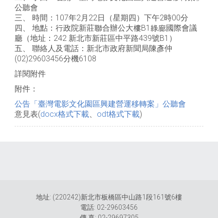
公聽會
三、 時間：107年2月22日（星期四）下午2時00分
四、 地點：行政院新莊聯合辦公大樓B1綠廊國際會議
廳（地址：242 新北市新莊區中平路439號B1）
五、 聯絡人及電話：新北市政府新聞局陳彥仲
(02)29603456分機6108
詳閱附件
附件：
公告「臺灣電影文化園區興建營運移轉案」公聽會
意見表(
docx格式下載
、
odt格式下載
)
地址: (220242)新北市板橋區中山路1段161號6樓
電話: 02-29603456
傳 真: 02-29697305