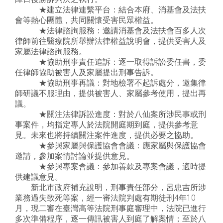
★建立法律連繫平台：結合本府、消基會及法扶
會等熱心團體，共同關懷受害民眾權益。
★法律諮詢服務：邀請消基會及法扶會百多人次
律師前往醫療院所舉辦法律權益說明會，提供受害人及
家屬法律諮詢服務。
★協助刑事責任追訴：逐一取得訴訟委任書，委
任律師協助被害人及家屬提出刑事告訴。
★協助刑事再議：對地檢署不起訴處分，邀集律
師研議不服理由，提供被害人、家屬參考使用，提出再
議。
★關注法律訴訟進度：對於八仙案所涉民事或刑
事案件，均指定專人於法院開庭期到庭，提供參考意
見。未來也將持續關注案件進度，提供必要之協助。
★參與家屬與保護協會會議：應家屬與保護協會
邀請，參加案情討論並提供意見。
★參與專案會議：參加善款及專案會議，適時提
供建議意見。
新北市政府補充說明，刑事責任部分，呂忠吉所涉
業務過失致死等案，經一審法院判處有期徒刑4年10
月，現二審在臺灣高等法院刑事庭審理中，法院已進行
多次準備程序，逐一傳訊被害人到庭了解案情；至於八