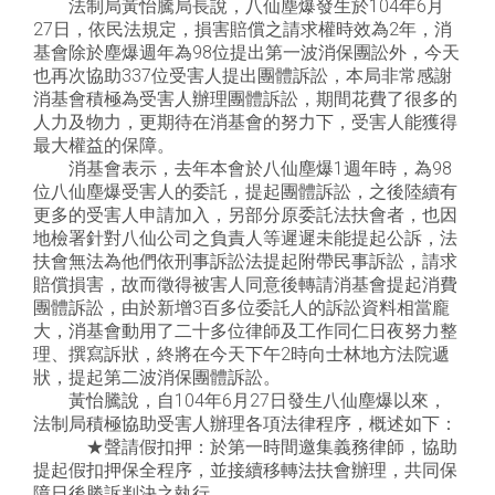
法制局黃怡騰局長說，八仙塵爆發生於104年6月
27日，依民法規定，損害賠償之請求權時效為2年，消
基會除於塵爆週年為98位提出第一波消保團訟外，今天
也再次協助337位受害人提出團體訴訟，本局非常感謝
消基會積極為受害人辦理團體訴訟，期間花費了很多的
人力及物力，更期待在消基會的努力下，受害人能獲得
最大權益的保障。
消基會表示，去年本會於八仙塵爆1週年時，為98
位八仙塵爆受害人的委託，提起團體訴訟，之後陸續有
更多的受害人申請加入，另部分原委託法扶會者，也因
地檢署針對八仙公司之負責人等遲遲未能提起公訴，法
扶會無法為他們依刑事訴訟法提起附帶民事訴訟，請求
賠償損害，故而徵得被害人同意後轉請消基會提起消費
團體訴訟，由於新增3百多位委託人的訴訟資料相當龐
大，消基會動用了二十多位律師及工作同仁日夜努力整
理、撰寫訴狀，終將在今天下午2時向士林地方法院遞
狀，提起第二波消保團體訴訟。
黃怡騰說，自104年6月27日發生八仙塵爆以來，
法制局積極協助受害人辦理各項法律程序，概述如下：
★聲請假扣押：於第一時間邀集義務律師，協助
提起假扣押保全程序，並接續移轉法扶會辦理，共同保
障日後勝訴判決之執行。