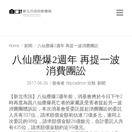
跳
到
主
要
內
:::
容
:::
Home
新聞
八仙塵爆2週年 再提一波消費團訟
八仙塵爆2週年 再提一波
消費團訟
2017-06-26
發佈者
:
Ntpcadmin
分類:
新聞
【新北市訊】八仙塵爆2週年前，消基會將於今日下午2
時再度為因八仙塵爆死亡者的家屬及受害者提起另一波
消費團體訴訟，本次消基會受委託提起消費團訟的委託
人共有337位，請求賠償金額初估達72億多元，連同上
次委託的98位，請求賠償金額26億餘元，合計委託人共
有435位，請求賠償金額約近99億元。