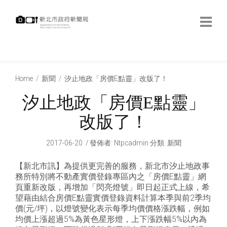
跳
到
主
要
內
:::
容
:::
Home
新聞
汐止地政「房價E點靈」改版了！
汐止地政「房價E點靈」
改版了！
2017-06-20
發佈者
:
Ntpcadmin
分類:
新聞
【新北市訊】為提供更完善的服務，新北市汐止地政事
務所特別將不動產實價登錄專區內之「房價E點靈」網
頁重新改版，再增加「閃亮燈號」即日起正式上線，希
望藉由結合房價E點靈實價登錄資料計算本季與前2季均
價(元/坪)，以燈號變化表示每季均價價格漲跌幅，例如
均價上漲超過5%為黃色星形燈，上下漲跌幅5%以內為