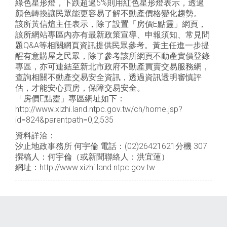
綠色星形燈，下跌超過5%則用紅色星形燈表示，透過
顏色轉換讓民眾能更容易了解不動產價格變化趨勢。
該所黃信煊主任表示，除了設置「房價E點靈」網頁，
該所網站專區內亦有最新政策宣導、申報須知、常見問
題Q&A等相關網頁資訊提供民眾參考。黃主任進一步提
醒有意購屋之民眾，除了參考該所網頁不動產實價登錄
專區，亦可連結至新北市政府不動產買賣交易服務網，
查詢相關不動產交易安全資訊，透過資訊透明審慎評
估，才能安心買房，保障交易安全。
「房價E點靈」專區網址如下：
http://www.xizhi.land.ntpc.gov.tw/ch/home.jsp?
id=824&parentpath=0,2,535
資料詳洽：
汐止地政事務所 何宇倫 電話：(02)26421621分機 307
撰稿人：何宇倫（或新聞聯絡人：洪宜蓮）
網址：http://www.xizhi.land.ntpc.gov.tw