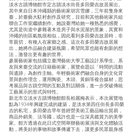
淡水古蹟博物館市定古蹟淡水街長多田榮吉故居展出。
其中來自日本沖繩縣的藝術家胡宮雪娜，三年前隻身來
臺，於臺藝大駐村創作及研究，目前和其他藝術家共組
聯合工作室繼續創作。她說臺灣給她一種熟悉的感覺，
尤其是街道中參雜著木造房子與水泥屋的景象，其實和
沖繩的街區氣氛很相似，因此看到多田榮吉故居時，非
常親切，有種人在家鄉之感。這次在多田榮吉故居展
出，她將作品融合建築氛圍，希望民眾也能有創新的想
法，激發出更有趣的世界。
參展藝術家包括國立臺灣藝術大學工藝設計系學生、系
友與來臺交流的日籍藝術家，展覽命題以「時間的流動
與遺跡」為創作主軸。年輕藝術家們融合自身的文化背
景與創作理念，運用陶瓷、木頭、黃銅等複合媒材，思
考展品與古蹟空間的互動及對話關係，進一步突破傳統
工藝展示的形式與特性。
新北市立淡水古蹟博物館館長柏麗梅表示，本次展覽地
點為1934年興建完成的建築，是淡水第四任街長多田榮
吉的私宅，多田榮吉早年曾經營美術工藝品輸出貿易，
商品外銷美、法等國，或許也是一位深具鑑賞力的美學
家。館方透過在此日式空間舉辦藝術展演與文化體驗活
動，將美好的事物和故事傳遞下去，讓更多民眾親身感