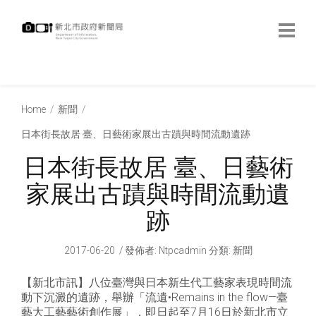
跳
到
主
要
內
:::
容
:::
Home
新聞
日本街長故居 臺、日藝術家展出古蹟與時間流動遺跡
日本街長故居 臺、日藝術
家展出古蹟與時間流動遺
跡
2017-06-20
發佈者
:
Ntpcadmin
分類:
新聞
【新北市訊】八位臺灣與日本新生代工藝家表現時間流
動下沉澱的遺跡，舉辦「流遺•Remains in the flow—臺
藝大工藝藝術創作展」，即日起至7月16日於新北市立