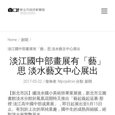
跳
到
主
要
內
:::
容
:::
Home
新聞
淡江國中部畫展有「藝」思 淡水藝文中心展出
淡江國中部畫展有「藝」
思 淡水藝文中心展出
2017-05-22
發佈者
:
Ntpcadmin
分類:
新聞
【新北市訊】繼淡水國小美術班畢業展後，新北市立圖
書館淡水分館於鳳凰花開時又推出「藝起義起這裏-那
裡-淡江高中國中部成果展」，即日起展出至6月15日
止。有別於上次的單純童趣，國中生的成熟與細膩，絕
對讓大家驚艷莫名。