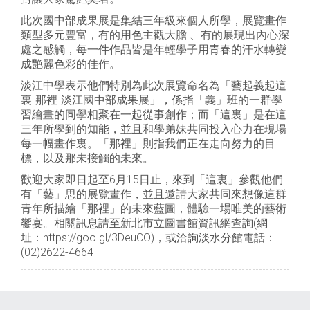
此次國中部成果展是集結三年級來個人所學，展覽畫作
類型多元豐富，有的用色主觀大膽 、有的展現出內心深
處之感觸，每一件作品皆是年輕學子用青春的汗水轉變
成艷麗色彩的佳作。
淡江中學表示他們特別為此次展覽命名為「藝起義起這
裏-那裡-淡江國中部成果展」，係指「義」班的一群學
習繪畫的同學相聚在一起從事創作；而「這裏」是在這
三年所學到的知能，並且和學弟妹共同投入心力在現場
每一幅畫作裏。「那裡」則指我們正在走向努力的目
標，以及那未接觸的未來。
歡迎大家即日起至6月15日止，來到「這裏」參觀他們
有「藝」思的展覽畫作，並且邀請大家共同來想像這群
青年所描繪「那裡」的未來藍圖，體驗一場唯美的藝術
饗宴。相關訊息請至新北市立圖書館資訊網查詢(網
址：https://goo.gl/3DeuCO)，或洽詢淡水分館電話：
(02)2622-4664