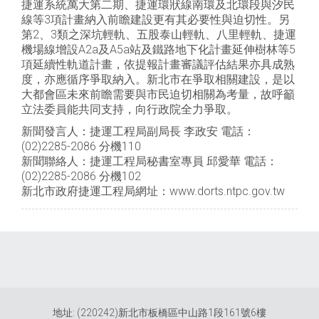
捷運系統萬大第二期、捷運環狀線南環及北環段與汐民
線等3項計畫納入前瞻建設更有其必要性與迫切性。另
第2、3類之深坑輕軌、五股泰山輕軌、八里輕軌、捷運
機場線增設A2a及A5a站及鐵路地下化計畫延伸樹林等5
項延續性軌道計畫，依提報計畫審議評估結果亦具成熟
度，亦應循序爭取納入。新北市在爭取相關建設，是以
大都會區未來前瞻需要與市民迫切相關為考量，故呼籲
立法委員能共同支持，向行政院全力爭取。
新聞發言人：捷運工程局副局長 李政安 電話：
(02)2285-2086 分機110
新聞聯絡人：捷運工程局秘書室專員 邱愛華 電話：
(02)2285-2086 分機102
新北市政府捷運工程局網址：www.dorts.ntpc.gov.tw
地址: (220242)新北市板橋區中山路1段161號6樓