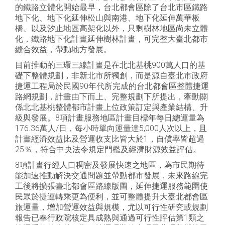
的鐵路立體化開始最早，台北都會區除了台北市區鐵路
地下化、地下化延伸松山與南港、地下化延伸萬華板
橋、以及汐止地區高架化以外，只剩樹林地區尚未立體
化，鐵路地下化計畫延伸樹林計畫，可完整大臺北都市
縫合效益，帶動地方發展。
目前推動的三環三線計畫是在北北基桃900萬人口的基
礎下整體規劃，非新北市所獨創，而是源自臺北市政府
捷運工程局於民國90年代所完成的台北都會區整體捷運
路網規劃，計畫由下而上、完整規劃下所提出，牽動關
係北北基桃整體都市計畫上位政策訂定與產業結構、升
級與發展。8項計畫服務地區計畫目標年每日總運量為
176.36萬人/日，每小時單向運量達5,000人次以上，且
計畫經濟效益比及營運收支比皆大於1，自償率皆超過
25％，符合中央法令規定門檻及經濟財源效益評估。
8項計畫行經人口稠密及發展快速之地區，為市民期待
能加速推動解決交通問題並帶動都市發展，未來路線完
工後將擴張臺北都會區路線版圖，延伸捷運服務範圍使
民眾於捷運轉乘更為便利，並可整體提升大臺北都會區
旅運量，增加營運效益與規模，尤以可行性研究或規劃
報告已奉行政院核定具成熟與通過可行性評估第1類之