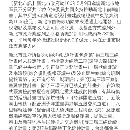
【新北市訊】新北市政府於106年5月9日邀請新北市地
區及不分區共13位立法委員共同支持推動新北市前瞻計
畫，其中所提8項軌道建設計畫建設總經費中央預算約
為1006億元，新北市自籌款項除未來透過土地開發、租
稅增額及票箱收入之可回收財源，以基金方式編列外，
新北市政府應編列之財務負擔加計用地費約為730億
元，平均每年分擔建設財源約90多億元，尚在新北市財
政支應能力內。
新北市政府所提3大類8項軌道計畫包含第1類三環三線
計畫尚未核定計畫，包括萬大線第二期(環評與路線計
畫已經中央核定，刻正修正財務計畫中)、環狀線北環
及南環段(綜合規劃提報審議中)及汐止民生線(綜合規劃
提報審議，刻正進行第二期環評)；第2類為三環三線計
畫延續性計畫，除了三環三線已核定的計畫外，在滾動
式覈實檢討並配合相關既定重大建設的推動，有與時俱
進的延續計畫包括深坑輕軌（可紓解國道五號）、五股
泰山輕軌（配合洲子洋重畫與紓解五股交流道道）、八
里輕軌延伸（配合淡江大橋興建工程與台北港）及捷運
機場線增設車站(擴大機場捷運服務範圍，提供三重、
泰山及新莊地區居民便捷之交通機能)等三環三線延續
的子計畫；第3類為鐵路地下化延伸計畫，台北都會區