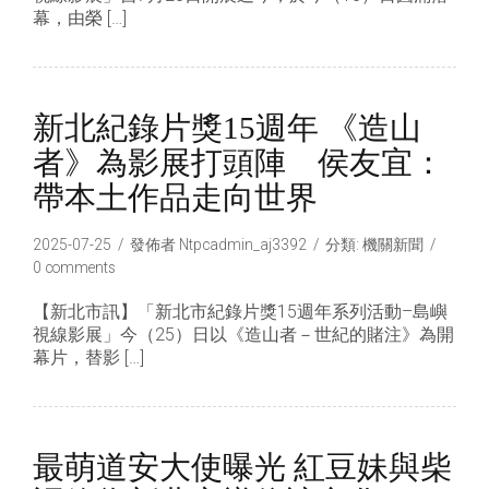
幕，由榮 […]
新北紀錄片獎15週年 《造山
者》為影展打頭陣 侯友宜：
帶本土作品走向世界
2025-07-25
發佈者
Ntpcadmin_aj3392
分類:
機關新聞
0 comments
【新北市訊】「新北市紀錄片獎15週年系列活動–島嶼
視線影展」今（25）日以《造山者－世紀的賭注》為開
幕片，替影 […]
最萌道安大使曝光 紅豆妹與柴