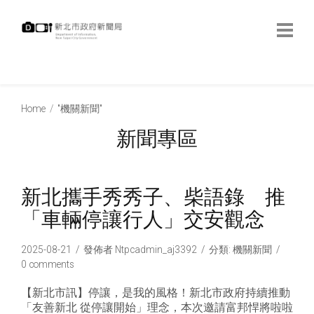
跳
到
主
要
內
:::
容
:::
Home
"機關新聞"
新聞專區
新北攜手秀秀子、柴語錄 推
「車輛停讓行人」交安觀念
2025-08-21
發佈者
Ntpcadmin_aj3392
分類:
機關新聞
0 comments
【新北市訊】停讓，是我的風格！新北市政府持續推動
「友善新北 從停讓開始」理念，本次邀請富邦悍將啦啦